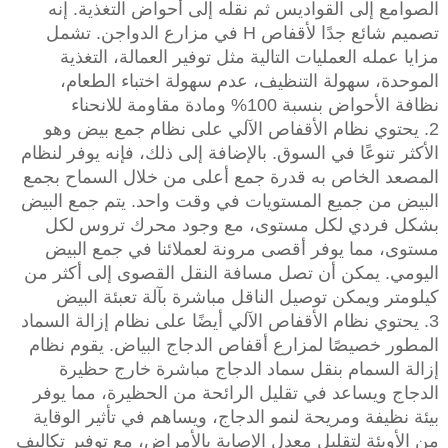
الصوامع إلى القواديس ثم نقله إلى أحواض التغذية. إنه
تصميم شائع جدًا لأقفاص H في مزارع الدواجن. تشمل
مزايا عمله العمليات التالية مثل توفير العمالة، التغذية
الموحدة، سهولة التنظيف، عدم سهولة اختباء الطعام،
نظافة الأحواض بنسبة 100% ومادة مقاومة للانحناء
2. يحتوي نظام الأقفاص الآلي على نظام جمع بيض وهو
الأكثر تنوعًا في السوق. بالإضافة إلى ذلك، فإنه يوفر لنظام
المصعد الخاص به قدرة جمع أعلى من خلال السماح بجمع
البيض من جميع المستويات في وقت واحد. يتم جمع البيض
بشكل فردي لكل مستوى، مع وجود محرك تروس لكل
مستوى، مما يوفر أقصى مرونة لعملائنا في جمع البيض
اليومي. يمكن أن تصل مسافة النقل القصوى إلى أكثر من
كيلومتر ويمكن توصيل الناقل مباشرة بآلة تعبئة البيض
3. يحتوي نظام الأقفاص الآلي أيضًا على نظام إزالة السماد
المطور خصيصًا لمزارع أقفاص الدجاج البياض. يقوم نظام
إزالة السمام بنقل سماد الدجاج مباشرة خارج حظيرة
الدجاج ويساعد في تقليل الرائحة من الحظيرة، مما يوفر
بيئة نظيفة ومريحة لنمو الدجاج، ويساهم في تأثير الوقاية
من الأوبئة لتقليل معدل الإصابة بالأمراض، مع توفير تكاليف