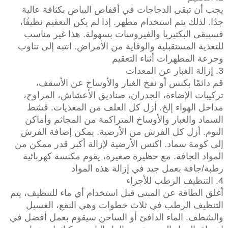
يجب أن تبقى الدجاجات في أقفاص البياض بكثافة عالية
جدًا. لذلك يتم استخدام مطهر. إذا لم يكن التعقيم نظيفًا،
فسيبقى البكتيريا والفيروسات بسهولة. هذا غير مناسب
للتغذية المستقبلية والوقاية من الأمراض. انتبه إلى تناوب
وجرعة المطهرات أثناء التعقيم
3. إزالة الغبار عن المعدات
قم دائمًا بكنس أو نفخ الغبار والأوساخ عن الأسقف،
تركيبات الإضاءة، الجدران، صناديق الأعشاش، المراوح،
مداخل الهواء إلخ. أزل كل العلف من المغذيات. قشط
السماد والغبار والأوساخ المتراكمة من المجاثم وأماكن
النوم. أزل كل الفرش من الأرضية. يمكن إضافة الفرش
إلى كومة سماد. اكنس الأرضية لإزالة أكبر قدر ممكن من
المواد الجافة. مع حظيرة صغيرة، يقوم مكنسة كهربائية
رطبة/جافة بعمل جيد في إزالة هذه المواد
4. التنظيف الرطب للأجزاء
أغلق الطاقة عن المبنى قبل استخدام أي ماء للتنظيف، يتم
التنظيف الرطب في ثلاث خطوات وهي النقع، الغسيل
والشطف. الماء الدافئ أو الساخن سيقوم بعمل أفضل في