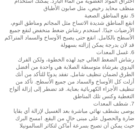
اختراق المواد العضوية من الماء البارد. يمكنك استخدام
منظف محايد رخيص، مثل صابون الأطباق
5. نقع المناطق الصعبة
انقع المناطق شديدة الاتساخ مثل المجاثم ومناطق النوم،
الأرضيات جيدًا. استخدم رشاش ضغط منخفض لنقع جميع
الأسطح بالكامل. انقع حتى يصبح الأوساخ والسماد المتراكم
قد لان بدرجة يمكن إزالته بسهولة
6. غسل المعدات
رشاش الضغط العالي جيد لهذه الخطوة، ولكن الفرك
اليدوي بفرشاة متوسطة الصلابة هي واحدة من أفضل
الطرق لضمان تنظيف شامل. تفقد يدويًا للتأكد من أنك
أزلت كل الأوساخ والسماد من جميع الأسطح. تأكد من
تنظيف الأجزاء الكهربائية بعناية. قد تضطر إلى إزالة ألواح
التغطية وكنس تلك المناطق
7. شطف المعدات
يوصى بشطف نهائي مباشرة بعد الغسيل لإزالة أي بقايا
ضارة والحصول على مبنى خالٍ من البقع. امسح البرك
حيث يمكن أن تصبح بسرعة أماكن لتكاثر السالمونيلا