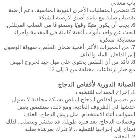
باب معدني
5. تتضمن المتطلبات الأخرى التهوية المناسبة، دعم أرضية
بقضبان صلبة مع تباعد أضيق لأرضية الشبكة
6. يجب أن يكون متينًا وقويًا ومصنوعًا من الصلب المجلفن.
ابحث عن واحد بأبواب أفقية كاملة في المقدمة وأجزاء
متشابكة مبتكرة
7. من المميزات الأكثر أهمية ضمان القفص، سهولة الوصول
إلى الداخل، الماء والعلف
8. تأكد من أن القفص يحتوي على ميل جيد لخروج البيض
مع خيار ارتفاعات مختلفة من 3 إلى 12
الصيانة الدورية لأقفاص الدجاج
1. إخراج المعدات للتنظيف
تم تصميم أقفاص الدجاج البياض بشبكة مجلفنة لا يسهل
خدشها في الظروف العادية. ومع ذلك، ستلتصق بعض
الشوائب أثناء الاستخدام. مثل ريش الدجاج، العلف
وفضلات الدجاج. بعد فترة طويلة. قد تتقشر وتتصلب. لذلك
نحتاج إلى إخراجها للتنظيف، لا تفرك بفرشاة صلبة
2. التعقيم