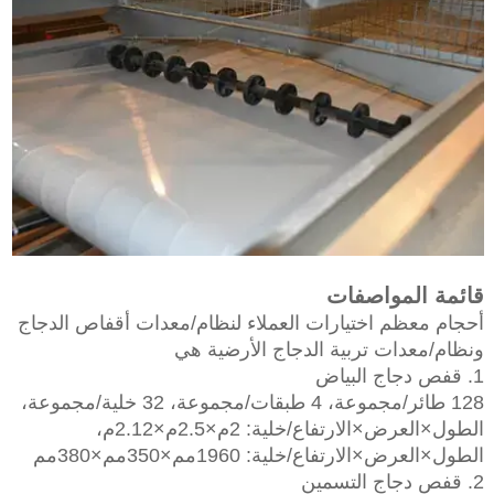
قائمة المواصفات
أحجام معظم اختيارات العملاء لنظام/معدات أقفاص الدجاج
ونظام/معدات تربية الدجاج الأرضية هي
1. قفص دجاج البياض
128 طائر/مجموعة، 4 طبقات/مجموعة، 32 خلية/مجموعة،
الطول×العرض×الارتفاع/خلية: 2م×2.5م×2.12م،
الطول×العرض×الارتفاع/خلية: 1960مم×350مم×380مم
2. قفص دجاج التسمين