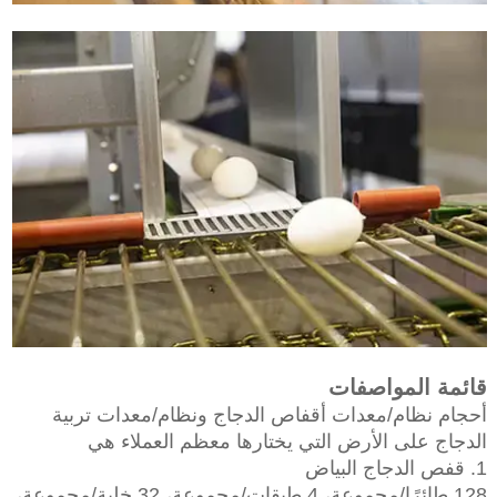
قائمة المواصفات
أحجام نظام/معدات أقفاص الدجاج ونظام/معدات تربية
الدجاج على الأرض التي يختارها معظم العملاء هي
1. قفص الدجاج البياض
128 طائرًا/مجموعة، 4 طبقات/مجموعة، 32 خلية/مجموعة،