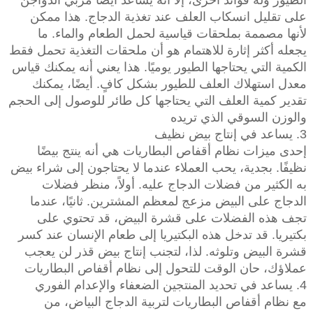
الطيور وله فوائد أخرى، إلا أنه يساعد أيضًا مربي الدواجن
على تقليل انسكاب العلف عند تغذية الدجاج. هذا ممكن
لأنها مصممة بملحقات قياسية لحمل الطعام والماء. ما
يجعله أكثر إثارة للاهتمام هو أن ملحقات التغذية تحمل فقط
الكمية التي يحتاجها الطيور يوميًا. هذا يعني أنه يمكنك قياس
معدل استهلاك العلف للطيور بشكل كافٍ. أيضًا، يمكنك
تقدير كمية العلف التي يحتاجها كل طائر للوصول إلى الحجم
والوزن السوقي الذي تريده
3. يساعد في إنتاج بيض نظيف
إحدى ميزات نظام أقفاص البطاريات هي أنه ينتج بيضًا
نظيفًا. بجدية، يحب العملاء عندما لا يحتاجون إلى شراء بيض
به الكثير من فضلات الدجاج عليه. أولاً، منظر فضلات
الدجاج على البيض مزعج لمعظم المشترين. ثانيًا، عندما
تجف هذه الفضلات على قشرة البيض، قد تحتوي على
بكتيريا. قد تدخل هذه البكتيريا إلى طعام الإنسان عند كسر
قشرة البيض وتلوثه. لذا، لتجنب إنتاج بيض قذر لن يعجب
عملاؤك، حان الوقت للتحول إلى نظام أقفاص البطاريات
4. يساعد في تحديد المنتجين الضعفاء والإعدام الفوري
مع نظام أقفاص البطاريات لتربية الدجاج البياض، من