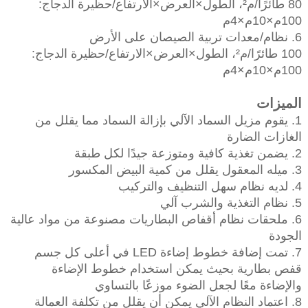
80 طائرًا/م²، الطول×العرض×الارتفاع/حظيرة الدجاج:
100م×10م×4م
6. نظام/معدات تربية الصيصان على الأرض
100 طائرًا/م²، الطول×العرض×الارتفاع/حظيرة الدجاج:
100م×10م×4م
الميزات
1. يقوم مزيل السماد الآلي بإزالة السماد مما يقلل من
الغازات الضارة
2. يضمن تغذية كافية ومتوزعة جيدًا لكل طبقة
3. ميله المعقول يقلل من كمية البيض المكسور
4. لديه نظام سهل التنظيف والتركيب
5. نظام التغذية والشرب آلي
6. ملحقات نظام أقفاص البطاريات مصنوعة من مواد عالية
الجودة
7. تمت إضافة خطوط إضاءة LED في أعلى كل جسم
قفص بطارية بحيث يمكن استخدام خطوط الإضاءة
والإضاءة معًا لجعل الضوء موزعًا بالتساوي
8. اعتماد النظام الآلي يمكن أن يقلل من تكلفة العمالة