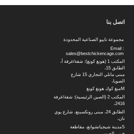
3. ترقية المعدات عالية الجودة تعزز
كفاءة مزرعة دواجن إثيوبيا
اتصل بنا
4. المراقبة عبر إنترنت الأشياء تعزز أداء
مزرعة دواجن إثيوبيا بشكل كبير
مجموعة تاييو الصناعية المحدودة
5. رقم الاستقبال / واتساب:
Email :
+8618830120193
sales@bestchickencage.com
المكتب 1 (هونغ كونغ): شقة/غرفة أ،
الطابق 15،
مبنى مانلي التجاري 15 شارع
الصويا،
M
منغ كوك
هونغ كونغ
المكتب 2 (الصين الرئيسية): شقة/غرفة
2416،
الطابق 24، مبنى رونكسينغ، شارع يوي
نان،
S
مدينة شيجياتشوانغ، مقاطعة
خبي
, الصين