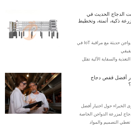
 مزارع الدواجن
دواجن عالية الكفاءة للقطعان
ت الدجاج الحديث في
المتوسطة
مزرعة ذكية، أتمتة، وتخطيط
ت ودعم خبراء للإدارة المثلى
1. أنظمة دواجن حديثة مع مراقبة IoT في
استقبال /واتساب:
قيقي
لتغذية والسقاية الآلية تقلل
كل كبير
الأقفاص تحسن جمع البيض
ر أفضل قفص دجاج
 المتجددة تخفض تكاليف
في المزرعة بشكل مستدام
 الخبراء حول اختيار أفضل
استقبال / واتساب:
جاج لمزرعة الدواجن الخاصة
تغطي التصميم والمواد
فعالية التكلفة. ثق بمجموعة