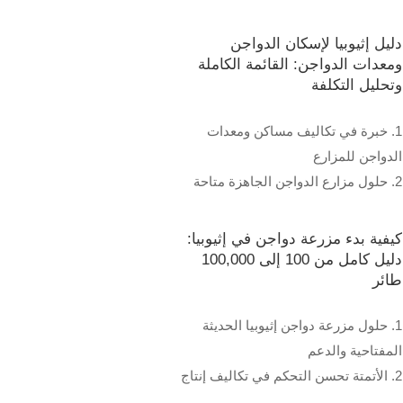
تكاليف العمالة
3. يعزز التحكم الذكي في المناخ النمو
دليل إثيوبيا لإسكان الدواجن
وإنتاج البيض
ومعدات الدواجن: القائمة الكاملة
وتحليل التكلفة
4. تضمن إدارة النفايات وتكامل إنترنت
الأشياء التشغيل المستدام
1. خبرة في تكاليف مساكن ومعدات
5. الاستقبال/رقم الواتساب:
الدواجن للمزارع
+8618830120193
2. حلول مزارع الدواجن الجاهزة متاحة
في جميع أنحاء إثيوبيا
3. أنظمة التحكم الذكية للدواجن المزودة
كيفية بدء مزرعة دواجن في إثيوبيا:
بتقنية إنترنت الأشياء للكفاءة
دليل كامل من 100 إلى 100,000
طائر
4. حلول موثوقة للأقفاص والمعالف
والشاربات والحلول الآلية
1. حلول مزرعة دواجن إثيوبيا الحديثة
5. رقم الاستقبال / واتساب:
المفتاحية والدعم
+8618830120193
2. الأتمتة تحسن التحكم في تكاليف إنتاج
مزرعة دواجن إثيوبيا