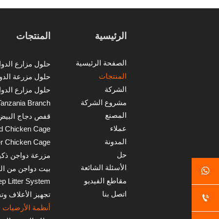
AIYU
متقدمة.
الرئيسية
المنتجات
الصفحة الرئيسية
المنتجات
الشركة
مشروع الشركة
المصنع
قفص دجاج البيض
عملاء
d Chicken Cage
المدونة
er Chicken Cage
حل
الأسئلة الشائعة
بيت دواجن من ا

مقاطع الفيديو
p Litter System
اتصل بنا
