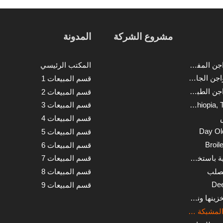
T الصناعية للحصول على حلول
مشروع الشركة
المدونة
حلول مزارع الدواجن المفتاحية
المكتب الرئيسي
حلول مزرعة الدواجن الجاهزة للتشغيل
قسم المبيعات 1
حلول مزارع الدواجن الطبقة المفتاح في اليد
قسم المبيعات 2
HK, China, Nigeria, Ethiopia, Tanzania Branch
قسم المبيعات 3
قسم المبيعات 4
Day Ol
قسم المبيعات 5
Broil
قسم المبيعات 6
مزرعة دواجن ذكية باستخدام إنترنت الأشياء
قسم المبيعات 7
لصلب
قسم المبيعات 8
Dee
قسم المبيعات 9
تجهيز الأعلاف وتخزينها ونقلها
أنظمة الأرضيات المشبكة للدواجن