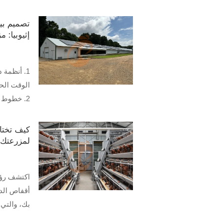
عن بعد في
3. معدات 
تصميم بي
الكبيرة و
إثيوبيا: 
4. إرشادا
للمزرعة
5. رقم ال
الوقت الح
+8618830120193
2. خطوط ا
العمالة بش
3. أتمتة 
كيف تختا
والنظافة
لمزرعتك؟
4. الطاقة
الكهرباء 
اكتشف رؤى
5. رقم ال
أقفاص الد
+8618830120193
بك، والتي 
والأتمتة و