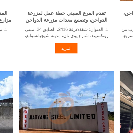
اجن،
تقدم الفرع الصيني خطة عمل لمزرعة
المق
الدواجن، وتصنيع معدات مزرعة الدواجن
مزارع 
Sino متر بالقرب من
1. العنوان: شقة/غرفة 2416، الطابق 24، مبنى
1. 
سريع،
رونكسينغ، شارع يوي نان، مدينة شيجياتشوانغ،
مقاطعة خبي، الصين
2.
واجن
2. مصنع معدات أقفاص الدواجن ومزارع الدواجن
المزيد
ومخزون للبيع
3. جو
3. مخصص لمزارع الدواجن المحلية
4. الجودة والتصميم قائم على المعايير الأوروبية
4.
على مدار 24 ساعة رقم
5. استقبال عبر الإنترنت على مدار 24 ساعة رقم
واتساب: +8618830120193