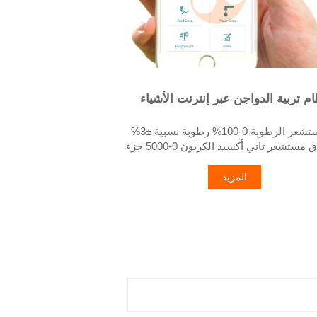
م تربية الدواجن عبر إنترنت الأشياء
2. نطاق مستشعر ثاني أكسيد الكربون 0-5000 جزء
في المليون
3. مستشعر الأمونيا (NH₃) نطاق 0-100 جزء في
المزيد
المليون
4. متحكمات المشغلات مرحل أو خرج تماثلي 0-10
فولت