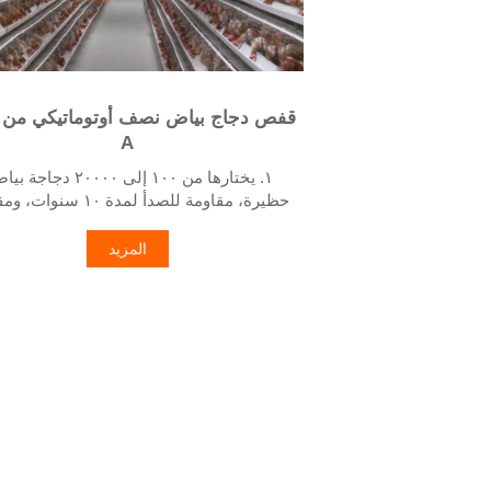
قفص دجاج بياض نصف أوتوماتيكي من ا
A
١. يختارها من ١٠٠ إلى ٢٠٠٠٠ دجاجة
حظيرة، مقاومة للصدأ لمدة ١٠ سن
للتشوه لمدة ١٥ عامًا. ٢. تعيش الدجاج
مريحة، ويمكنك تربيتها براحة با
المزيد
والمال - كفاءة قابلة للقياس. ٤. تح
وزيادة إنتاج البيض. ٥. رقم الاستقبال/و
+٨٦١٨٨٣٠١٢٠١٩٣