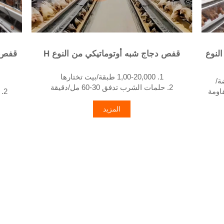
لنوع
قفص دجاج شبه أوتوماتيكي من النوع H
قفص د
1. 1,00-20,000 طبقة/بيت تختارها
 بياضة/
2. حلمات الشرب تدفق 30-60 مل/دقيقة
وات، ومقاومة
2. جمع بيض أنظف يقلل الكسر بنسبة 0.5%
3. مغطس ساخن بالزنك (طبقة نموذجية ≥ 275 جم/
ات حياة
3. تح
م²)
المزيد
ل. ٣. توفير الماء
4. تقليل الأمونيا بنسبة ~ 35-40%
سين جودة البيئة
5. استقبال /واتساب رقم: +8618830120193
اتساب:
5. رقم الاستقبال/واتساب: +8618830120193