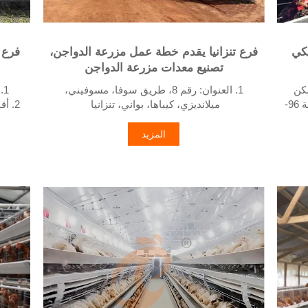
أوتوماتيكي
فرع تنزانيا يقدم خطة عمل مزرعة الدواجن،
فرع 
تصنيع معدات مزرعة الدواجن
 يمكن
1. العنوان: رقم 8، طريق سوفا، مسوفيني،
1. العنوان: WR93+FQ2، أديس أبابا، إثيوبيا
لمربي الدواجن تحقيق معدل إنتاج بيض بنسبة 96-
ميلانديزي، كيباها، بواني، تنزانيا
2. أ
2. مصنع أقفاص الدواجن ومعدات مزارع الدواجن
 يُشاهد عادةً
والمخزون المعروض للبيع
المزيد
3. مخصص لمزارع الدواجن التنزانية
4. الجودة والتصميم تعتمد على المعايير الأوروبية
اض في
4. الجودة والتصميم تعتمد على المعايير الأوروبية
5. الاستقبال عبر الإنترنت 24 ساعة رقم واتساب:
لي
+8618830120193