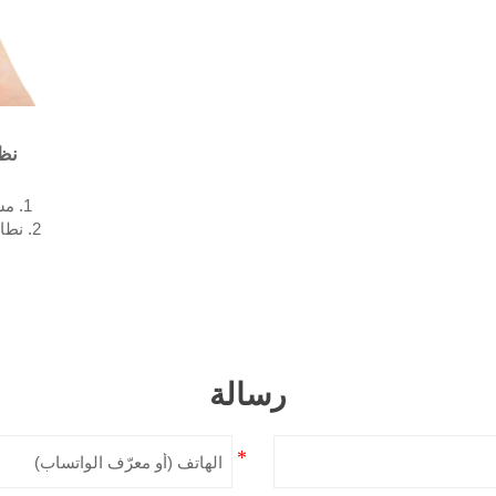
نظا
1. مستشعر الرطوبة 0-100% رطوبة نسبية ±3%
5. الاستقبال / واتساب رقم: +8618830120193
رسالة