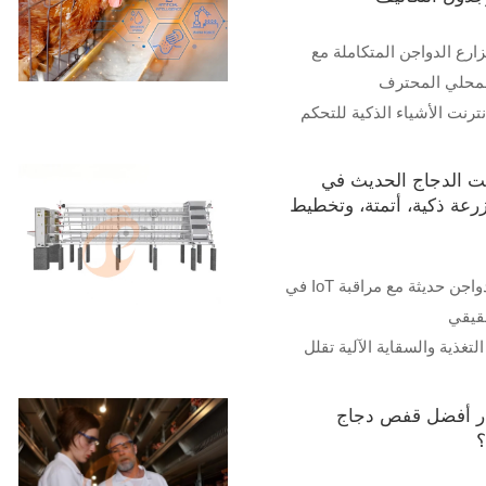
زارع الدواجن المتكاملة مع
لمحلي المحترف
إنترنت الأشياء الذكية للتحكم
 مزارع الدواجن
دواجن عالية الكفاءة للقطعان
ت الدجاج الحديث في
المتوسطة
مزرعة ذكية، أتمتة، وتخطيط
ت ودعم خبراء للإدارة المثلى
1. أنظمة دواجن حديثة مع مراقبة IoT في
استقبال /واتساب:
قيقي
لتغذية والسقاية الآلية تقلل
كل كبير
الأقفاص تحسن جمع البيض
ر أفضل قفص دجاج
 المتجددة تخفض تكاليف