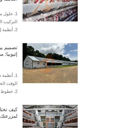
1. حلول م
التركيب ا
2. أنظمة 
عن بعد في
3. معدات 
تصميم بي
الكبيرة و
إثيوبيا: 
4. إرشادا
للمزرعة
5. رقم ال
الوقت الح
+8618830120193
2. خطوط ا
العمالة بش
3. أتمتة 
كيف تختا
والنظافة
لمزرعتك؟
4. الطاقة