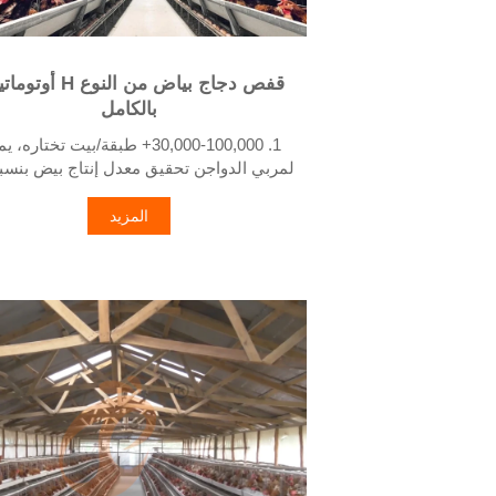
قفص دجاج بياض من النوع H 
بالكامل
1. 30,000-100,000+ طبقة/بيت تختاره،
98%
2. تحسن كبير مقارنة بـ 85-90% الذي
المزيد
في الأنظمة اليدوية
3. يمكن لمزرعة دواجن نموذجية توقع انخف
تكاليف العمالة بنسبة 30-40% بسبب الأتمتة
4. كل خط تغذية يزود العلف بكفاءة لحوا
100,000 دجاجة كل 30 دقيقة
5. رقم الاستقبال/واتساب: +8618830120193