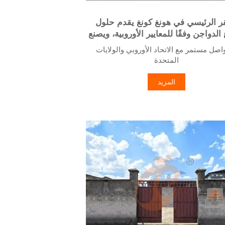
ر الرئيسي في هونغ كونغ يقدم حلول
الدواجن وفقًا للمعايير الأوروبية، ويصنع
معدات مزارع الدواجن
تواصل مستمر مع الاتحاد الأوروبي والولايات
المتحدة
 فروع الشركة والمصانع في الصين ونيجيريا
وإثيوبيا وتنزانيا
المزيد
دة المنتجات مصممة خصيصًا لمزارع الدواجن
المحلية
 مخزون من أقفاص الدواجن ومعدات مزارع
الدواجن متاح للبيع
5. استقبال عبر الإنترنت على مدار 24 ساعة عبر
واتساب رقم: +8618830120193، اتصل بنا للحصول
على معلومات كاملة