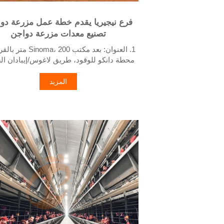
فرع نيجيريا يقدم خطة عمل مزرعة دو
تصنيع معدات مزرعة دواجن
1. العنوان: بعد مكتب ma، 200
محطة دانكو للوقود، طريق لاغوس/إيبادان ال
ولاية لاغوس، نيجيريا
2. مصنع أقفاص الدواجن ومعدات مزارع الد
المزيد
والمخزون المعروض للبيع
3. مخصص لمزارع الدواجن النيجيرية
4. الجودة والتصميم تعتمد على المعايير الأوروبية
5. استقبال عبر الإنترنت 
الواتساب: +8618830120193