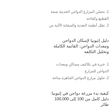
1. تحسّن المزارع الدواجن الحديثة صحة
القطيع وكفاءته
2. تقلل أنظمة التغذية والسقاية الآلية من
تكاليف العمالة
3. يعزز التحكم الذكي في المناخ النمو
دليل إثيوبيا لإسكان الدواجن
وإنتاج البيض
ومعدات الدواجن: القائمة الكاملة
وتحليل التكلفة
4. تضمن إدارة النفايات وتكامل إنترنت
الأشياء التشغيل المستدام
1. خبرة في تكاليف مساكن ومعدات
5. الاستقبال/رقم الواتساب:
الدواجن للمزارع
+8618830120193
2. حلول مزارع الدواجن الجاهزة متاحة
في جميع أنحاء إثيوبيا
3. أنظمة التحكم الذكية للدواجن المزودة
كيفية بدء مزرعة دواجن في إثيوبيا:
بتقنية إنترنت الأشياء للكفاءة
دليل كامل من 100 إلى 100,000
طائر
4. حلول موثوقة للأقفاص والمعالف