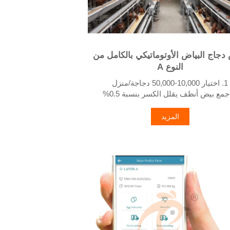
جاج البياض الأوتوماتيكي بالكامل من
النوع A
1. اختيار 10,000-50,000 دجاجة/منزل
سين النظافة يساعد في تقليل معدل الوفيات
إلى <3%
المزيد
4. يمكن لـ 1-2 فنيين التعامل مع 15,000-30,000
طائر