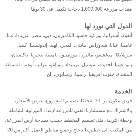
معدات مزرعة 1,000,000 دجاجة تكتمل في 30 يومًا
الدول التي نورد لها
أنغولا، أستراليا، بوركينا فاسو، الكاميرون، دبي، مصر، غرينادا، غانا،
غامبيا، غيانا، هندوراس، هايتي، المجر، الهند، إندونيسيا، كينيا،
سريلانكا، مدغشقر، ماليزيا، موزمبيق، ناميبيا، نيجيريا، باكستان،
بابوا غينيا الجديدة، سيشيل، ترينيداد وتوباغو، تنزانيا، أوغندا، المملكة
المتحدة، جنوب أفريقيا، زامبيا، زيمبابوي، إلخ
الخدمة
فريق مكون من 30 شخصًا، تصميم المشروع، عرض الأسعار،
بالاشتراك مع مستشارنا الفني للمزرعة لإعداد الميزانية الشاملة
وخطة التربية. مثل تصميم المخطط حسب مساحة أرض المزرعة،
من المكتب إلى حظيرة الدجاج وجميع مناطق العمل. أكثر من 20