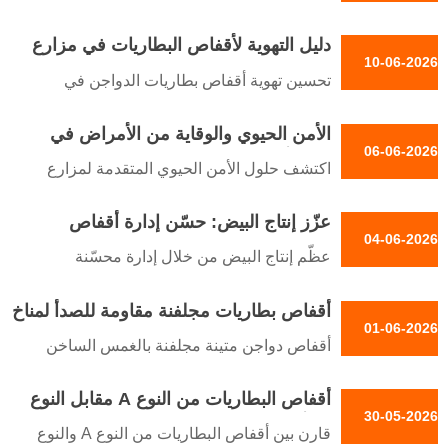
الاستقبال /WhatsApp NO. :
ROI analysis of automated battery cages.
+8618830120193
دليل التهوية لأقفاص البطاريات في مزارع
Reduce feed waste, maximize space, and
10-06-2026
الدواجن في نيجيريا
lower labor costs with Taiyu Group's
تحسين تهوية أقفاص بطاريات الدواجن في
durable systems.
نيجيريا باستخدام حلول الإجهاد الحراري،
Reception /WhatsApp NO. :
الأمن الحيوي والوقاية من الأمراض في
والتحكم في الأمونيا وتصاميم تدفق الهواء
06-06-2026
+8618830120193
نظام أقفاص بطاريات الدواجن
المتدرج. تواصل مع Taiyu Group للحصول على
اكتشف حلول الأمن الحيوي المتقدمة لمزارع
إرشادات متخصصة.
الدواجن مع أنظمة الأقفاص البطارية من
Reception /WhatsApp NO. :
عزّز إنتاج البيض: حسّن إدارة أقفاص
TAIYU. امنع الأمراض, وقلل النفوق وعزز إنتاج
04-06-2026
+8618830120193
البطاريات للدجاج البياض
البيض بتصاميم هندسية.
عظّم إنتاج البيض من خلال إدارة محسّنة
الاستقبال /رقم WhatsApp :
لأقفاص بطاريات الدجاج البياض. تعرّف على
+8618830120193
أقفاص بطاريات مجلفنة مقاومة للصدأ لمناخ
استراتيجيات التغذية الآلية, والتحكم في المناخ
01-06-2026
نيجيريا
وتقليل الأمونيا من خبراء الدواجن لدى TAIYU.
أقفاص دواجن متينة مجلفنة بالغمس الساخن
الاستقبال /رقم WhatsApp :
مصممة لمناخ نيجيريا القاسي. عمر افتراضي
+8618830120193
أقفاص البطاريات من النوع A مقابل النوع
15+ سنة, مقاومة للتآكل, محسّنة لعنابر تضم
30-05-2026
H: أيهما يهيمن على سوق نيجيريا؟
45,000 دجاجة بيّاضة. احصل على حلول
قارن بين أقفاص البطاريات من النوع A والنوع