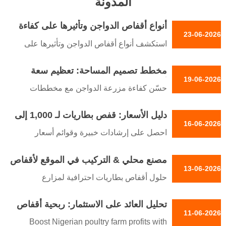
المدونة
أنواع أقفاص الدواجن وتأثيرها على كفاءة
23-06-2026
التغذية
استكشف أنواع أقفاص الدواجن وتأثيرها على
كفاءة التغذية ورفاهية القطيع وتخطيط الأتمتة
مخطط تصميم المساحة: تعظيم سعة
مع Taiyu Group.الاستقبال /WhatsApp رقم :
19-06-2026
أقفاص الدواجن البطارية
+8618830120193
حسّن كفاءة مزرعة الدواجن مع مخططات
توزيع المساحة من TAIYU Group. احصل على
دليل الأسعار: قفص بطاريات لـ 1,000 إلى
سعة أقفاص عالية الكثافة مع ضمان صحة
16-06-2026
10,000 دجاجة بيّاضة في نيجيريا
الطيور، والأمن الحيوي، والتوسع القابل
احصل على إرشادات خبيرة وقوائم أسعار
للتطوير. احصل على حلول تصميم
لأقفاص البطاريات في نيجيريا. حسّن عمليات
احترافية.الاستقبال /WhatsApp NO. :
مصنع محلي & التركيب في الموقع لأقفاص
مزارع البياض باستخدام أقفاص عالية الكفاءة،
13-06-2026
+8618830120193
البطاريات في نيجيريا
وأنظمة آلية، وحلول الأمن الحيوي من Taiyu
حلول أقفاص بطاريات احترافية لمزارع
Group.Reception /WhatsApp NO. :
الدواجن في نيجيريا. احصل على تركيب مباشر
+8618830120193
تحليل العائد على الاستثمار: ربحية أقفاص
من المصنع، وتخطيطات محسّنة، ومعدات
11-06-2026
البطاريات للدواجن في نيجيريا
متينة من مجموعة Taiyu.
Boost Nigerian poultry farm profits with