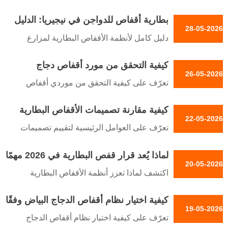
الخبراء اليوم.
H لمزارع الدواجن النيجيرية. اكتشف الاختيار
الاستقبال /رقم WhatsApp :
بطارية أقفاص للدواجن في نيجيريا: الدليل
الأمثل للأقفاص لتخفيف الإجهاد الحراري,
28-05-2026
+8618830120193
الشامل
وكفاءة المساحة & عائد الاستثمار. اتصل
دليل كامل لأنظمة الأقفاص البطارية لمزارع
بمجموعة Taiyu للحصول على حلول خبيرة.
الدواجن في نيجيريا. قارن بين أقفاص النوع A
الاستقبال /رقم WhatsApp :
كيفية التحقق من مورد أقفاص دجاج
والنوع H، واحصل على نصائح لتحسين
26-05-2026
+8618830120193
التسمين المباشر من المصنع
المساحة، واطلب قوائم الأسعار المباشرة من
تعرّف على كيفية التحقق من موردي أقفاص
المصنع.
دجاج التسمين الأصليين المباشرين من المصنع.
Reception /WhatsApp NO. :
كيفية مقارنة تصميمات الأقفاص البطارية
احصل على إرشادات خبراء بشأن إنشاء مزارع
22-05-2026
+8618830120193
قبل التركيب
الدواجن، واختيار المعدات، والحلول المصممة
تعرّف على العوامل الرئيسية لتقييم تصميمات
حسب الطلب من مجموعة Taiyu.
أقفاص البطاريات لمزارع الدواجن - جودة
رقم الاستقبال /WhatsApp :
لماذا يُعد قرار قفص البطارية في 2026 مهمًا
المواد، تحسين المساحة، والتحكم في الأمونيا.
20-05-2026
+8618830120193
لمستثمري الدواجن
احصل على إرشادات الخبراء من TAIYU
اكتشف لماذا تعزز أنظمة الأقفاص البطارية
Group.
الحديثة كفاءة مزارع الدواجن بكثافة أعلى
Reception /WhatsApp NO. :
كيفية اختيار نظام أقفاص الدجاج البياض وفقًا
بنسبة 30-50%، والتغذية الآلية، ومتانة تدوم
19-05-2026
+8618830120193
لحجم المزرعة وأهداف الإنتاج
لأكثر من 25 عامًا. احصل على حلول خبراء من
تعرّف على كيفية اختيار نظام أقفاص الدجاج
Taiyu Group.