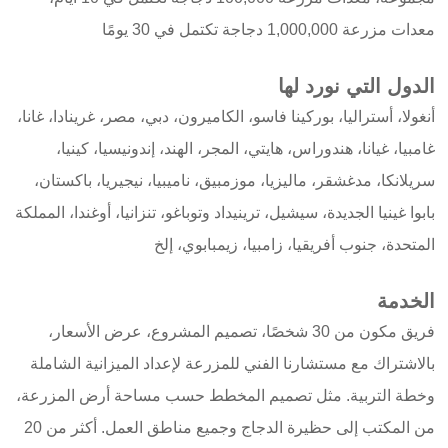
معدات مزرعة 1,000,000 دجاجة تكتمل في 30 يومًا
الدول التي نورد لها
أنغولا، أستراليا، بوركينا فاسو، الكاميرون، دبي، مصر، غرينادا، غانا،
غامبيا، غيانا، هندوراس، هايتي، المجر، الهند، إندونيسيا، كينيا،
سريلانكا، مدغشقر، ماليزيا، موزمبيق، ناميبيا، نيجيريا، باكستان،
بابوا غينيا الجديدة، سيشيل، ترينيداد وتوباغو، تنزانيا، أوغندا، المملكة
المتحدة، جنوب أفريقيا، زامبيا، زيمبابوي، إلخ
الخدمة
فريق مكون من 30 شخصًا، تصميم المشروع، عرض الأسعار،
بالاشتراك مع مستشارنا الفني للمزرعة لإعداد الميزانية الشاملة
وخطة التربية. مثل تصميم المخطط حسب مساحة أرض المزرعة،
من المكتب إلى حظيرة الدجاج وجميع مناطق العمل. أكثر من 20