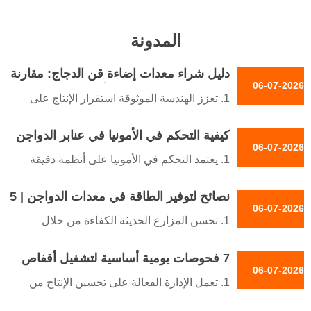
المدونة
دليل شراء معدات إضاءة قن الدجاج: مقارنة
06-07-2026
السعر وكفاءة الطاقة والأداء
1. تعزز الهندسة الموثوقة استقرار الإنتاج على
المدى الطويل والكفاءة التشغيلية
كيفية التحكم في الأمونيا في عنابر الدواجن
2. يقلل الاختيار الاحترافي للمعدات من تكرار
06-07-2026
ذات التربية الأرضية | 6 نصائح فعالة-(1)-(1)
الصيانة واستهلاك الكهرباء
1. يعتمد التحكم في الأمونيا على أنظمة دقيقة
3. تبسط الحلول التجارية المتكاملة التركيب
لهندسة التهوية
وإدارة المزرعة مستقبلاً
نصائح لتوفير الطاقة في معدات الدواجن | 5
2. يحسن تصميم مساكن الدواجن الهيكلي أداء
06-07-2026
4. يدعم التخطيط الفني إنتاج الدواجن المستدام
خطوات عملية
الاستقرار البيئي العام
1. تحسن المزارع الحديثة الكفاءة من خلال
في الأسواق العالمية
3. تتطلب مزارع الدواجن الحديثة تقنية إدارة
تصميم هندسي منظم
5. الاستقبال /رقم WhatsApp :
آلية متكاملة
7 فحوصات يومية أساسية لتشغيل أقفاص
2. تقلل الأنظمة المتكاملة تكلفة التشغيل عبر
+8618830120193
06-07-2026
4. يعزز تحسين المعدات كفاءة الإنتاج وصحة
الدجاج البياض
مرافق الإنتاج
1. تعمل الإدارة الفعالة على تحسين الإنتاج من
القطيع
3. تعمل تقنية التحكم المتقدمة على تثبيت
خلال عمليات التفتيش اليومية الموحدة
5. الاستقبال /رقم WhatsApp :