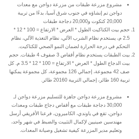
مشروع مزرعة طبقات من
مزرعة دواجن مع معدات
دواجن
تم إنشاؤه في جنوب شرق آسيا، بدءًا من تربية
20,000 كتكوت و20,000 دجاجة طبقات
حجم بيت الكتاكيت الطول * العرض * الارتفاع = 100 * 12 *
2.5 م، يستخدم نظام الشرب الآلي، نظام التغذية الآلي، نظام
التحكم في درجة الحرارة لضمان النمو الصحي للكتاكيت.
بيت الطبقات يستخدم نظام أقفاص 3 صفوف 4 طبقات. حجم
بيت الدجاج الطول * العرض * الارتفاع = 100 * 12 * 3.5 م. كل
صف 42 مجموعة، إجمالي 126 مجموعة، كل مجموعة يمكنها
تربية 160 طائر، إجمالي التربية 20160 طائر.
مشروع مزرعة دواجن جاهزة للتسليم
مزرعة دواجن
لـ
30,000 دجاجة طبقات مع أقفاص دجاج طبقات ومعدات
دواجن، تقع في ياوندي، الكاميرون، فرعنا الأفريقي أرسل
مهندسين صينيين لإكمال التثبيت والضبط في شهر واحد،
وتعليم مدير المزرعة كيفية تشغيل وصيانة المعدات.