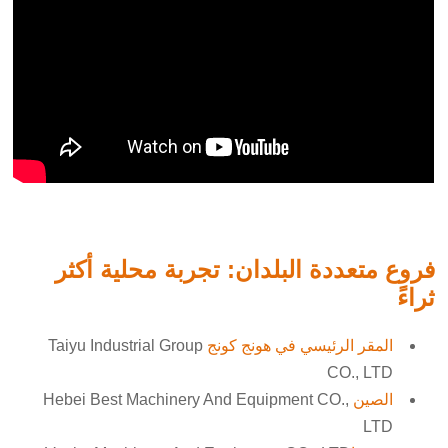
فروع متعددة البلدان: تجربة محلية أكثر
ثراءً
المقر الرئيسي في هونج كونج
Taiyu Industrial Group
CO., LTD
الصين
Hebei Best Machinery And Equipment CO.,
LTD