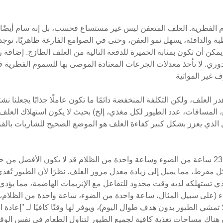
م الفطرية. العلف المتعفن ليس غير مستساغ فحسب، بل إنه سام أيضًا. 
رطبة والدافئة، يسهل نمو العفن، وحتى في الصوامع الفارغة ظاهريًا، تو
 يمكن أن تكون بمثابة الخميرة للدفعة التالية من العلف الطازج. إضاف
ري. لا تأخذ معدلات الجرعات المعتادة الموصى بها للسموم الفطرية في
 غير المواتية
العلف، ولكن التكلفة المنخفضة دائمًا ما تكون عاملًا جذابًا يجعلنا ن
ع، المسافات، عدد الطيور لكل مغذي، إلخ) بحيث لا يكون استهلاك العل
 الذي يعزز بشكل كبير كفاءة العلف هو الموضع الصحيح للشاربات بالقر
لقد تم اقتراح أن برنامج الإضاءة الثابت مثل 23 ساعة من الضوء وساعة واحدة من الظلام قد لا ي
كل مفرط، مما يميل إلى زيادة معدل مرور العلف. نظرًا لأن الطيور تُغ
لذي تستهلكه لديه وقت محدود للتفاعل مع الإنزيمات الهاضمة، مما يؤد
ء (على سبيل المثال، ساعة واحدة من الضوء، ساعة واحدة من الظلام، وه
تمشي الطيور بدون هدف طوال اليوم)، ويوفر لها وقتًا كافيًا لـ "إعادة
 هناك مساحات تغذية كافية لجميع الطيور لتناول الطعام في نفس الوق