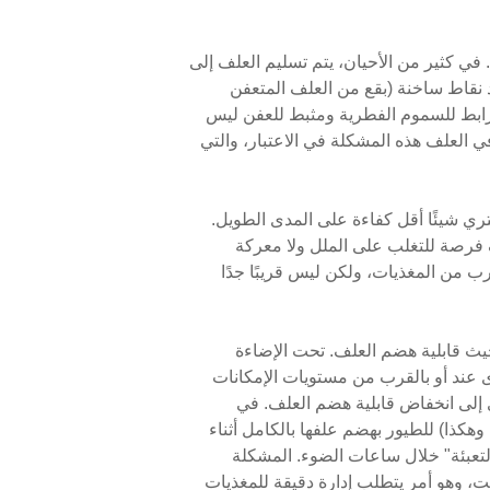
في كثير من الأحيان، يتم تسليم العلف إلى
جد نقاط ساخنة (بقع من العلف المتعفن
ة رابط للسموم الفطرية ومثبط للعفن ليس
 العلف هذه المشكلة في الاعتبار، والتي
شتري شيئًا أقل كفاءة على المدى الطويل.
ف فرصة للتغلب على الملل ولا معركة
ب من المغذيات، ولكن ليس قريبًا جدًا
كون الأفضل من حيث قابلية هضم العلف. تحت الإضاءة
ذى عند أو بالقرب من مستويات الإمكانات
ي إلى انخفاض قابلية هضم العلف. في
كذا) للطيور بهضم علفها بالكامل أثناء
 التعبئة" خلال ساعات الضوء. المشكلة
ت، وهو أمر يتطلب إدارة دقيقة للمغذيات