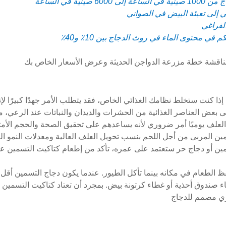
لمناقشة خطة مزرعة الدواجن الحديثة وعرض الأسعار الخاص بك
ج. إذا كنت ستخلط نظامك الغذائي الخاص، فقد يتطلب الأمر جهدًا كبيرًا لإ
 بعض العناصر الغذائية من الحشرات والديدان والنباتات عند الرعي، مم
ن العلف يوميًا أمر ضروري لأنه يساعدهم على تحقيق الصحة والحجم الأ
مين المربى من أجل اللحم بنسب تحويل العلف العالية ومعدلات النمو ا
ين أو دجاج حر ستعتمد على عمره، تأكد من إطعام كتاكيت التسمين علفًا ع
يحفظ الطعام في مكانه بينما تأكل الطيور. عندما يكون دجاج التسمين أ
ندوق أحذية أو غطاء كرتونة بيض. بمجرد أن تعتاد كتاكيت التسمين 
ري مصمم للدجاج