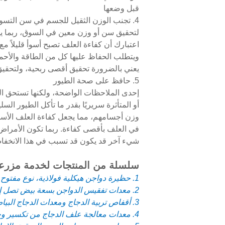
قبل وضعها
4. تجنب الوزن الثقيل للجسم في سن التسويق
لتحقيق سن أو وزن معين في السوق، ربما يج
اعتبارك أن كفاءة العلف تصبح أسوأ قليلاً مع
ويتطلب الحفاظ عليها كل من الطاقة والأحماض 
يعني بالضرورة تحقيق أقصى ربحية، ولتحقيق 
5. حافظ على صحة الطيور
إحدى الملاحظات الواضحة، ولكنها تستحق التكرا
أو المتأثرة سريريًا بقدر ما تأكل الطيور ا
وزن أجسامهم، مما يجعل كفاءة العلف الأسوأ 
في العلف بأقصى كفاءة. ربما تكون الأمراض 
شيء آخر قد يكون قد تسبب في هذا الانخفاض
سلسلة من المنتجات لخدمة مزرعة 
1. حظيرة دواجن هيكلية فولاذية، نوع مفتوح للبلدان الحارة ونوع مغلق للبلدان الباردة
2. معدات تفقيس الدواجن بسعة بيض تصل إلى 120،000+ لتصبح حظيرة تفقيس
3. أقفاص تربية الدجاج ومعدات الدجاج البياض، وصيصان عمر يوم، وحاضنات، ودجاج التسمين، وأمهات الدجاج
4. معدات معالجة علف الدجاج من تكسير وخلط العلف إلى التخزين وإطعام الدجاج