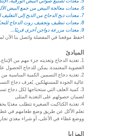
5. معدات تصنيع صواني البيض الورقية، الإنتاج من 1000 صينية في الساعة إلى 6000 صينية في الساعة
6. معدات معالجة البيض من جمع البيض الآلي إلى تعبئة البيض في الصواني
7. معدات ذبح الدجاج من الذبح إلى التغليف الفراغي
8. معدات تنظيف وتجفيف روث الدجاج للتحكم في محتوى الماء في روث الدجاج بين 10٪ و40٪
9. معدات مزرعة دواجن أخرى قريبًا...
احفظ موقعنا في المفضلة واتصل بنا الآن 
المبادئ
1. تغذية الدجاج وتغذيته جزء مهم من الإنتا
العضوية المعتمدة. يمكن للدجاج الحصول على
2. تغذية دجاج التسمين الكمية المناسبة م
عالية الجودة للمستهلكين. يُعرف دجاج التس
3. كمية العلف التي ستحتاجها لكل دجاج تسم
لضمان حصولهم على التغذية المثلى
4. تغذية الكتاكيت الصغيرة تتطلب مغذيًا 
تعلم الأكل عن طريق وضع طعامهم في غطاء ص
ووضع غطاء في الأعلى، أو شراء مغذي تجا
المزايا