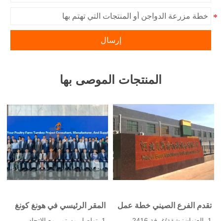
إرسال
المنتجات الموصى بها
تقدم الفرع الصيني خطة عمل
المقر الرئيسي في هونغ كونغ
لمزرعة الدواجن، وتصنيع
يقدم حلول مزارع الدواجن
1. العنوان: شقة/غرفة 2416،
1. تواصل مستمر مع الاتحاد