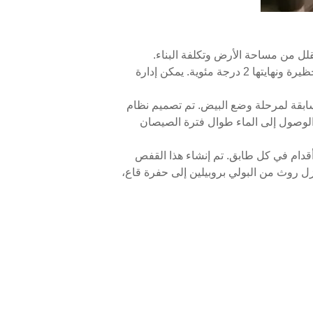
قلل من مساحة الأرض وتكلفة البناء.
الحظيرة المغلقة مجهزة بنظام تحكم ذكي في درجة الحرارة، حيث لا يتجاوز الفرق في درجة الحرارة بين مقدمة الحظيرة ونهايتها 2 درجة مئوية. يمكن إدارة
ابقة لمرحلة وضع البيض. تم تصميم نظام
يسهل الوصول إلى الماء طوال فترة الصيصان
تصميم معدات تربية الصيصان هذه مع حامل قفص ودعم معزز لحوض التغذية من الصلب المجلفن الثقيل كل 4 أقدام في كل طابق. تم إنشاء هذا القفص
يد من الكفاءة ويقلل من تكلفة العمالة. جميع أنظمة أقفاص H-frame مجهزة بعوازل روث من البولي بروبيلين إلى حفرة قاع،