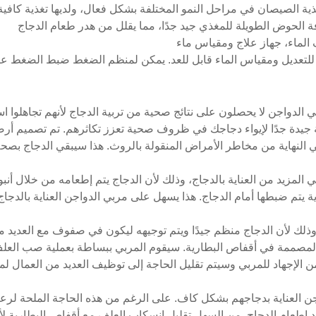
غذية الصيصان في مراحل النمو المختلفة بشكل فعال، ولديها تغذية كافي
 الحوض الطويلة للمغذي جيد جدًا، مما يقلل من هدر طعام الدجاج
للتعديل ومقياس الماء قابل للعد. يمكن لمنظم الضغط ضبط الضغط عن
الصيصان H-frame هي وسيلة جيدة جدًا لإيواء دجاجك في ظروف صحية تعزز تكاثرهم. تم 
ي النهاية من مخاطر الأمراض المنقولة بالروث. هذا سيبقي الدجاج بصح
ني المزيد من العناية بالدجاج، وذلك لأن الدجاج يتم إطعامه من خلال 
ة يتم ضبطها أمام الدجاج. هذا يسهل على مربي الدواجن العناية بالدجا
 وذلك لأن الدجاج منظم جيدًا ويتم توجيهه ليكون في صفوف مع العديد 
لمصممة في أقفاص البطارية. سيقوم المربي ببساطة بعملية صب العل
ن الإجهاد للمربي وسيتم تقليل الحاجة إلى توظيف العديد من العمال ل
ن العناية بدجاجهم بشكل كاف. على الرغم من هذه الحاجة الملحة لرعا
 إطعام الدجاج. من السهل تقليل انسكاب العلف مع أقفاص البطارية ل