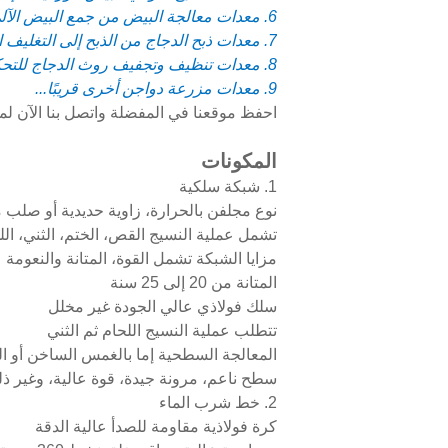
6. معدات معالجة البيض من جمع البيض الآلي إلى تعبئة البيض في الصواني
7. معدات ذبح الدجاج من الذبح إلى التغليف الفراغي
8. معدات تنظيف وتجفيف روث الدجاج للتحكم في محتوى الماء في روث الدجاج بين 10% و40%
9. معدات مزرعة دواجن أخرى قريبًا...
احفظ موقعنا في المفضلة واتصل بنا الآن 
المكونات
1. شبكة سلكية
نوع مجلفن بالحرارة، زاوية حديدية أو صلب م
تشمل عملية النسيج القص، الختم، الثني، ال
مزايا الشبكة تشمل القوة، المتانة والنعومة
المتانة من 20 إلى 25 سنة
سلك فولاذي عالي الجودة غير مخلل
تتطلب عملية النسيج اللحام ثم الثني
المعالجة السطحية إما بالغمس الساخن أو الج
سطح ناعم، مرونة جيدة، قوة عالية، وغير ذ
2. خط شرب الماء
كرة فولاذية مقاومة للصدأ عالية الدقة