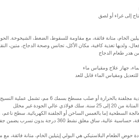
تاج إلى غراء أو لصق
يلين الخام، متانة فائقة، مع مقاومة للسقوط، الضغط، الشيخوخة. الحو
ل، ولديها تغذية كافية، مكان الأكل، تجانس وصحة الدجاج، متين، الن
من هدر طعام الدجاج
اء، جهاز علاج ومقياس ماء
لتعديل ومقياس الماء قابل للعد
1. معدات تربية الصيصان مجهزة بزاوية حديدية مجلفنة بالح
عالي الجودة غير مخلل
3. لديها كرة فولاذية مقاومة للصدأ عالية الدقة، حساسية عالي