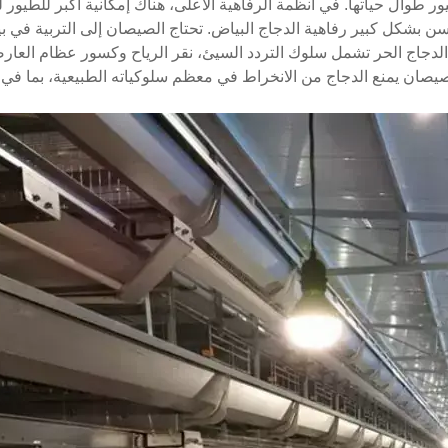
 طوال حياتها. في أنظمة الرفاهية الأعلى، هناك إمكانية أكبر للطيور ل
سن بشكل كبير رفاهية الدجاج البياض. تحتاج الصيصان إلى التربية في 
 الدجاج الحر تشمل سلوك التردد السيئ، نقر الرياح وكسور عظام العار
يصان يمنع الدجاج من الانخراط في معظم سلوكياته الطبيعية، بما في ذل