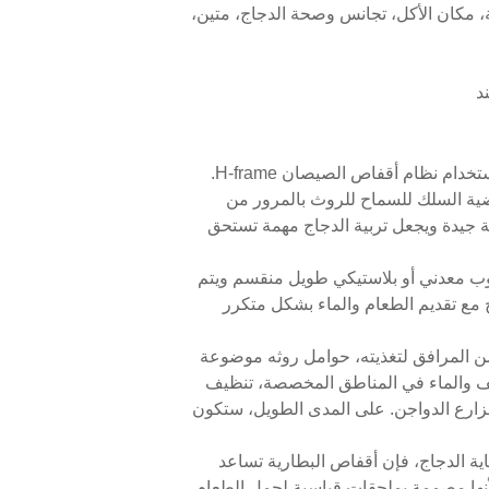
ة، مكان الأكل، تجانس وصحة الدجاج، متين،
د
1. يساعد على تعزيز صحة الدجاج. بعض مربي الدواجن لا يحصلون على نتائج صحية من تربية الدجاج لأنهم تجاهلوا استخدام نظام أقفاص الصيصان H-frame.
تصميم أرضية السلك للسماح للروث بالمرور من
ة جيدة ويجعل تربية الدجاج مهمة تستحق
أنبوب معدني أو بلاستيكي طويل منقسم ويتم
ج مع تقديم الطعام والماء بشكل متكرر
من المرافق لتغذيته، حوامل روثه موضوعة
ف والماء في المناطق المخصصة، تنظيف
مزارع الدواجن. على المدى الطويل، ستكون
ية الدجاج، فإن أقفاص البطارية تساعد
أنها مصممة بملحقات قياسية لحمل الطعام