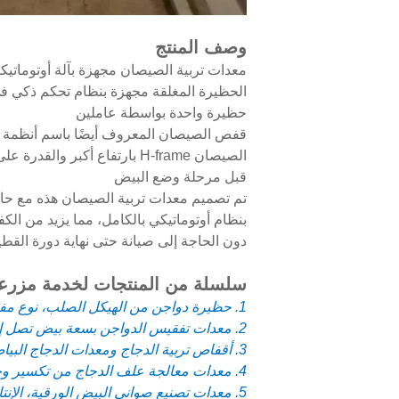
وصف المنتج
معدات تربية الصيصان مجهزة بآلة أوتوماتيكي
حظيرة واحدة بواسطة عاملين
قفص الصيصان المعروف أيضًا باسم أنظمة أ
الصيصان H-frame بارتفاع أ
قبل مرحلة وضع البيض
دون الحاجة إلى صيانة حتى نهاية دورة القطي
سلسلة من المنتجات لخدمة مزرعة 
1. حظيرة دواجن من الهيكل الصلب، نوع مفتوح للبلدان الحارة ونوع مغلق للبلدان الباردة
2. معدات تفقيس الدواجن بسعة بيض تصل إلى 120,000+ لبيت التفريخ
3. أقفاص تربية الدجاج ومعدات الدجاج البياض، الصيصان عمر يوم، الحاضنات، الدجاج اللاحم وأبوين الدجاج
4. معدات معالجة علف الدجاج من تكسير وخلط العلف إلى التخزين وإطعام الدجاج
5. معدات تصنيع صواني البيض الورقية، الإنتاج من 1000 صينية في الساعة إلى 6000 صينية في الساعة