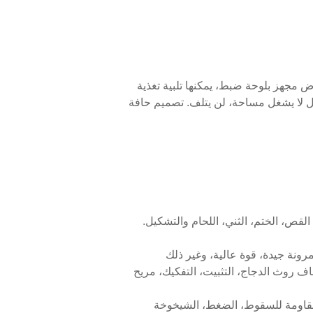
ض مجهز بلوحة ضبط، يمكنها تلبية تغذية
قل لا يشغل مساحة، لن يتلف. تصميم حافة
رارة أو صلب مسطح بسمك 6 مم، تشمل عملية النسيج القص، الختم، الثني، اللحام والتشكيل.
ة، ساق مغلق نشط 360 درجة بدون تسرب يضمن جفاف روث الدجاج، التثبيت، التفكيك، مريح