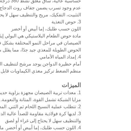
حساسية عالية، ساق مغلق نشط 360 درجة
عدم وجود تسرب يضمن جفاف روث الدجاج
التثبيت، التفكيك، مريح والتنظيف سهل لا يح
3. حوض التغذية
اللون حسب طلبك، إما أبيض أو أخضر
مادة حوض الطعام البلاستيكي هي البولي إيث
الصيصان في مراحل النمو المختلفة بشكل فعا
الحوض الطويلة للمغذي جيد جدًا، مما يقلل 
4. إمداد المياه الأمامي
أمام حظيرة الدواجن يوجد مرشح لتنظيف الم
منظم الضغط تركيز مغذي الكيماويات قابل ل
الميزات
مزايا الشبكة تشمل القوة، المتانة والنعومة. المتانة من 20 إلى 25 سنة. سلك فولاذي 
2. تتطلب عملية النسيج اللحام ثم الثني. المعالجة السطحية إما بالغمس الساخن أو الجلفنة الكهربائية. سطح ناعم، مرونة جيدة، قوة عالية، وغير ذلك
والتنظيف سهل لا يحتاج إلى غراء أو لصق
4. اللون حسب طلبك، إما أبيض أو أخضر. مادة حوض الطعام البلاستيكي هي البولي إيثيلين الخام، متانة فائقة، مع مقاومة للسقوط، الضغط، الشيخوخة