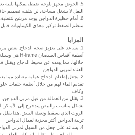
5. الحوض مجهز بلوحة ضبط، يمكنها تلبية ت
النقل لا يشغل مساحة، لن يتلف، تصميم حافة
6. أمام حظيرة الدواجن يوجد مرشح لتنظيف الماء، جهاز علاج ومقياس ماء
منظم الضغط تركيز مغذي الكيماويات قابل 
المزايا
أنظمة أقفاص 
خلالها، مما يبعده عن محيط الدجاج ويقلل ف
العناء لمربي الدواجن
2. يجعل إطعام الدجاج عملية معتادة مما يع
تقديم الماء لهم من خلال أنظمة حلمات علوي
وكاف
3. يقلل من العمالة من قبل مربي الدواجن.
بشكل مناسب والبيض يتدحرج إلى الأماكن ا
الروث الذي يسقط وتعبئة البيض. هذا يقلل م
تربية الدواجن أكثر مجزية لعمال الدواجن
4. يساعد على جعل من السهل لمربي الدواج
مربي الدواجن على تقليل انسكاب العلف عند