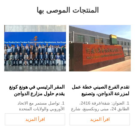
المنتجات الموصى بها
تقدم الفرع الصيني خطة عمل
المقر الرئيسي في هونغ كونغ
لمزرعة الدواجن، وتصنيع
يقدم حلول مزارع الدواجن
معدات مزرعة الدواجن
وفقًا للمعايير الأوروبية، ويصنع
1. العنوان: شقة/غرفة 2416،
1. تواصل مستمر مع الاتحاد
معدات مزارع الدواجن
الطابق 24، مبنى رونكسينغ، شارع
الأوروبي والولايات المتحدة
يوي نان، مدينة شيجياتشوانغ،
2. فروع الشركة والمصانع في
اقرأ المزيد
اقرأ المزيد
مقاطعة خبي، الصين
الصين ونيجيريا وإثيوبيا وتنزانيا
2. مصنع معدات أقفاص الدواجن
3. جودة المنتجات مصممة خصيصًا
ومزارع الدواجن ومخزون للبيع
لمزارع الدواجن المحلية