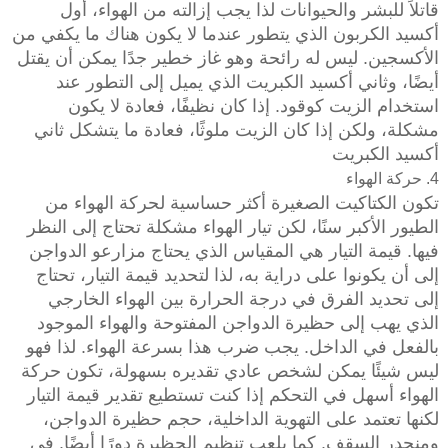
قاتلاً للبشر والحيوانات لذا يجب إزالته من الهواء، أول
أكسيد الكربون الذي يتطور عندما لا يكون هناك ما يكفي من
الأكسجين. ليس له رائحة وهو غاز خطير جدًا يمكن أن يقتل
أيضًا، وثاني أكسيد الكبريت الذي يميل إلى التطور عند
استخدام الزيت كوقود. إذا كان نظيفًا، فعادة لا يكون
مشكلة، ولكن إذا كان الزيت ملوثًا، فعادة ما يتشكل ثاني
أكسيد الكبريت
4. حركة الهواء
تكون الكتاكيت الصغيرة أكثر حساسية لحركة الهواء من
الطيور الأكبر سنًا، لكن تيار الهواء مشكلة تحتاج إلى النظر
فيها. قيمة التيار هي المقياس الذي يحتاج مزارعو الدواجن
إلى أن يكونوا على دراية به، لذا لتحديد قيمة التيار، تحتاج
إلى تحديد الفرق في درجة الحرارة بين الهواء الخارجي
الذي يهب إلى حظيرة الدواجن المفتوحة والهواء الموجود
بالفعل في الداخل. يجب ضرب هذا بسرعة الهواء. لذا فهو
ليس شيئًا يمكن لشخص عادي تقديره بسهولة، تكون حركة
الهواء أسهل في التحكم إذا كنت تستطيع تقدير قيمة التيار
لكنها تعتمد على التهوية الداخلية، حجم حظيرة الدواجن،
ومنحدر السقف. كما يلعب تنظيم الحظيرة دورًا أيضًا. في