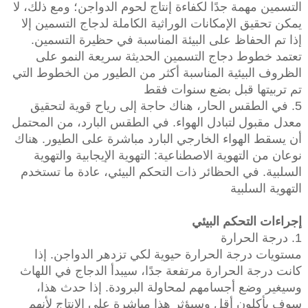
التسمين مهمة جدًا لكفاءة إنتاج لحوم الدواجن؛ ومع ذلك، لا
يمكن تحقيق الإمكانات الوراثية الكاملة لدجاج التسمين إلا
إذا تم الحفاظ على البيئة المناسبة في حظيرة التسمين.
تعتمد خطوط دجاج التسمين الحديثة سريعة النمو على
الظروف البيئية المناسبة أكثر من الطيور من الخطوط التي
تم تربيتها قبل بضع سنوات فقط
5. في الطقس الحار، هناك حاجة إلى رياح قوية لتحقيق
معدل مقبول لتبادل الهواء. في الطقس البارد، من المحتمل
أن يسقط الهواء الخارجي البارد مباشرة على الطيور. هناك
نوعان من التهوية الاصطناعية: التهوية الإيجابية والتهوية
السلبية. في الحظائر ذات التحكم البيئي، عادة ما تستخدم
التهوية السلبية
إجراءات التحكم البيئي
1. درجة الحرارة
مستويات درجة الحرارة حيوية لكي تزدهر الدواجن. إذا
كانت درجة الحرارة مرتفعة جدًا، سيبدأ الدجاج في اللهاث
وسيغير وضع أجسامهم لمحاولة البرودة. إذا حدث هذا،
سوف يأكلون أقل وسيؤثر هذا مباشرة على الإنتاج لأنهم