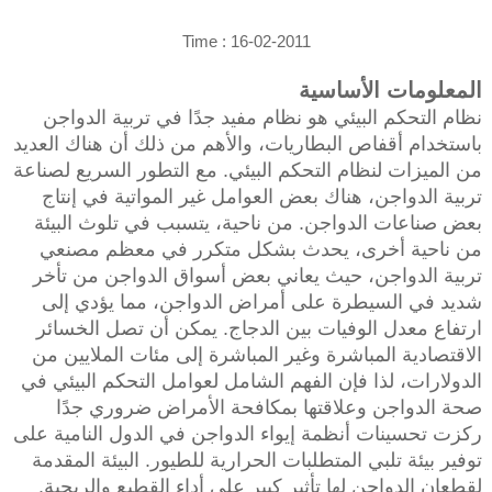
Time : 16-02-2011
المعلومات الأساسية
نظام التحكم البيئي هو نظام مفيد جدًا في تربية الدواجن
باستخدام أقفاص البطاريات، والأهم من ذلك أن هناك العديد
من الميزات لنظام التحكم البيئي. مع التطور السريع لصناعة
تربية الدواجن، هناك بعض العوامل غير المواتية في إنتاج
بعض صناعات الدواجن. من ناحية، يتسبب في تلوث البيئة
من ناحية أخرى، يحدث بشكل متكرر في معظم مصنعي
تربية الدواجن، حيث يعاني بعض أسواق الدواجن من تأخر
شديد في السيطرة على أمراض الدواجن، مما يؤدي إلى
ارتفاع معدل الوفيات بين الدجاج. يمكن أن تصل الخسائر
الاقتصادية المباشرة وغير المباشرة إلى مئات الملايين من
الدولارات، لذا فإن الفهم الشامل لعوامل التحكم البيئي في
صحة الدواجن وعلاقتها بمكافحة الأمراض ضروري جدًا
ركزت تحسينات أنظمة إيواء الدواجن في الدول النامية على
توفير بيئة تلبي المتطلبات الحرارية للطيور. البيئة المقدمة
لقطعان الدواجن لها تأثير كبير على أداء القطيع والربحية.