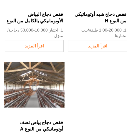
قفص دجاج شبه أوتوماتيكي
قفص دجاج البياض
من النوع H
الأوتوماتيكي بالكامل من النوع
A
1. 1,00-20,000 طبقة/بيت
1. اختيار 10,000-50,000 دجاجة/
تختارها
منزل
2. حلمات الشرب تدفق 30-60
2. جمع بيض أنظف يقلل الكسر
اقرأ المزيد
اقرأ المزيد
مل/دقيقة
بنسبة 0.5%
3. مغطس ساخن بالزنك (طبقة
3. تحسين النظافة يساعد في
نموذجية ≥ 275 جم/م²)
تقليل معدل الوفيات إلى <3%
4. تقليل الأمونيا بنسبة ~ 35-40%
4. يمكن لـ 1-2 فنيين التعامل مع
5. استقبال /واتساب رقم:
15,000-30,000 طائر
+8618830120193
5. رقم الاستقبال/واتساب:
+8618830120193
قفص دجاج بياض نصف
أوتوماتيكي من النوع A