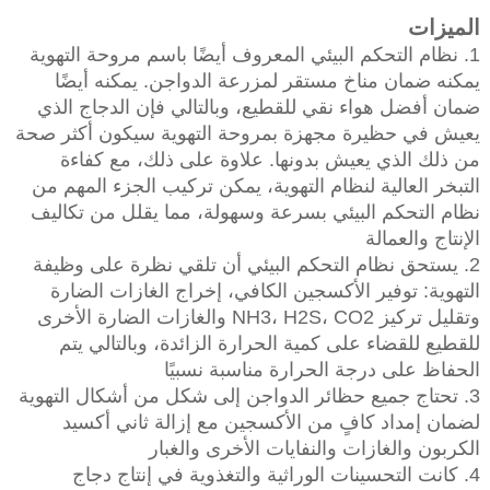
الميزات
1. نظام التحكم البيئي المعروف أيضًا باسم مروحة التهوية
يمكنه ضمان مناخ مستقر لمزرعة الدواجن. يمكنه أيضًا
ضمان أفضل هواء نقي للقطيع، وبالتالي فإن الدجاج الذي
يعيش في حظيرة مجهزة بمروحة التهوية سيكون أكثر صحة
من ذلك الذي يعيش بدونها. علاوة على ذلك، مع كفاءة
التبخر العالية لنظام التهوية، يمكن تركيب الجزء المهم من
نظام التحكم البيئي بسرعة وسهولة، مما يقلل من تكاليف
الإنتاج والعمالة
2. يستحق نظام التحكم البيئي أن تلقي نظرة على وظيفة
التهوية: توفير الأكسجين الكافي، إخراج الغازات الضارة
وتقليل تركيز NH3، H2S، CO2 والغازات الضارة الأخرى
للقطيع للقضاء على كمية الحرارة الزائدة، وبالتالي يتم
الحفاظ على درجة الحرارة مناسبة نسبيًا
3. تحتاج جميع حظائر الدواجن إلى شكل من أشكال التهوية
لضمان إمداد كافٍ من الأكسجين مع إزالة ثاني أكسيد
الكربون والغازات والنفايات الأخرى والغبار
4. كانت التحسينات الوراثية والتغذوية في إنتاج دجاج