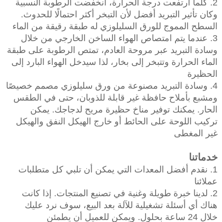
2. كلما ارتفعت درجة الحرارة، انخفضت الرطوبة النسبية
وكان تأثير التبريد أفضل لأن التبخر أكثر احتمالًا للحدوث.
السطح المموج للورق السليلوزي له طبقة رقيقة من الماء
3. عندما يتم امتصاص الهواء الساخن الخارجي من خلال
وسادة التبريد عبر مروحة العادم، تمتص الرطوبة على طبقة
الماء الحرارة وتتبخر إلى بخار، لذا سيدخل الهواء البارد إلى
الحظيرة
4. وسادة التبريد مصنوعة من ورق سليلوزي مصمم خصيصًا
ومشبع بأملاح حافظة غير قابلة للذوبان، حتى في الطقس
الحار. يمكنك توفير مناخ حظيرة مريح لدجاجك. يمكن
تركيب اللوحة على الحائط أو خارج الهيكل النفق والهيكل
غير المغطى
خدماتنا
1. نقدم أفضل المعدات التي يمكن أن تلبي كل متطلبات
عملائنا
2. لدينا خبرة طويلة وغنية في تصنيع المنتجات. إذا كانت
هناك أي أسئلة تشغيلية للآلة بعد البيع، سوف نرد عليك
خلال 24 ساعة بحلول. ويمكن للعميل أن يطمئن