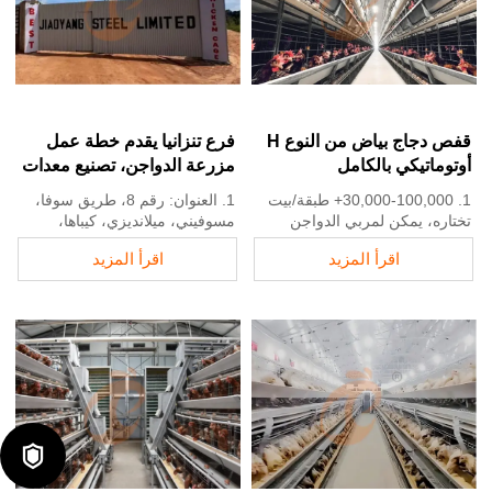
+8618830120193، اتصل بنا
المعايير الأوروبية
للحصول على قائمة الأسعار
5. استقبال عبر الإنترنت على مدار
24 ساعة رقم الواتساب:
+8618830120193
قفص دجاج بياض من النوع H
فرع تنزانيا يقدم خطة عمل
أوتوماتيكي بالكامل
مزرعة الدواجن، تصنيع معدات
مزرعة الدواجن
1. 30,000-100,000+ طبقة/بيت
1. العنوان: رقم 8، طريق سوفا،
تختاره، يمكن لمربي الدواجن
مسوفيني، ميلانديزي، كيباها،
تحقيق معدل إنتاج بيض بنسبة 96-
بواني، تنزانيا
اقرأ المزيد
اقرأ المزيد
98%
2. مصنع أقفاص الدواجن ومعدات
2. تحسن كبير مقارنة بـ 85-90%
مزارع الدواجن والمخزون
الذي يُشاهد عادةً في الأنظمة
المعروض للبيع
اليدوية
3. مخصص لمزارع الدواجن
3. يمكن لمزرعة دواجن نموذجية
التنزانية
توقع انخفاض في تكاليف العمالة
4. الجودة والتصميم تعتمد على
بنسبة 30-40% بسبب الأتمتة
المعايير الأوروبية
4. كل خط تغذية يزود العلف
5. الاستقبال عبر الإنترنت 24
بكفاءة لحوالي 100,000 دجاجة
ساعة رقم واتساب:

كل 30 دقيقة
+8618830120193
5. رقم الاستقبال/واتساب:
+8618830120193