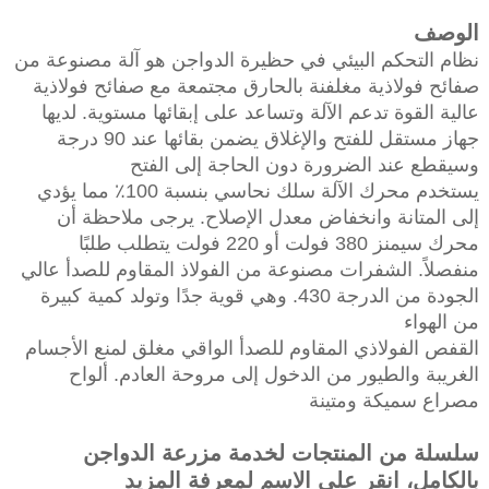
الوصف
نظام التحكم البيئي في حظيرة الدواجن هو آلة مصنوعة من
صفائح فولاذية مغلفنة بالحارق مجتمعة مع صفائح فولاذية
عالية القوة تدعم الآلة وتساعد على إبقائها مستوية. لديها
جهاز مستقل للفتح والإغلاق يضمن بقائها عند 90 درجة
وسيقطع عند الضرورة دون الحاجة إلى الفتح
يستخدم محرك الآلة سلك نحاسي بنسبة 100٪ مما يؤدي
إلى المتانة وانخفاض معدل الإصلاح. يرجى ملاحظة أن
محرك سيمنز 380 فولت أو 220 فولت يتطلب طلبًا
منفصلاً. الشفرات مصنوعة من الفولاذ المقاوم للصدأ عالي
الجودة من الدرجة 430. وهي قوية جدًا وتولد كمية كبيرة
من الهواء
القفص الفولاذي المقاوم للصدأ الواقي مغلق لمنع الأجسام
الغريبة والطيور من الدخول إلى مروحة العادم. ألواح
مصراع سميكة ومتينة
سلسلة من المنتجات لخدمة مزرعة الدواجن
بالكامل، انقر على الاسم لمعرفة المزيد