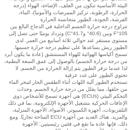
البيئة الأساسية تتكون من العلف، الإضاءة، الهواء (درجة
الحرارة، الرطوبة، تركيز الممرضات والأمونيا)، الماء،
الفرشة، الجودة، الطيور متجانسة الحرارة
تتراوح درجة حرارة الجسم الداخلية في الدجاج البالغ بين
105°F وبين (40.6° و41.7°C) وتزداد يوميًا حتى تصل إلى
مستوى مستقر عند حوالي ثلاثة أسابيع من العمر. لدى
الطيور ريش يساعدها على تنظيم درجة حرارة جسمها.
تسمح أكياسها الهوائية للهواء المستنشق (عادة ما يكون أبرد
من درجة حرارة الجسم) بالوصول إلى عمق السعة البطنية،
لذا عندما تزفر الطيور يتم إزالة الحرارة من الجسم. لا
تحتوي الطيور على غدد عرقية
تستخدم الطيور آلية اللهاث أثناء الطقس الحار لتبخر الماء
من حلقها، مما يقلل من درجة حرارة الجسم. وحدات
التحكم البيئي (ECUs) هي أجهزة تسمح للأشخاص ذوي
الإعاقات الحركية بتشغيل الأجهزة الإلكترونية، بما في ذلك
التلفزيونات، أجهزة الكمبيوتر، الأضواء، الأجهزة المنزلية،
والمزيد. هناك العديد من أجهزة ECU المتاحة تجاريًا. ومع
ذلك، فإنها عادة ما تقع في فئتين رئيسيتين: الأجهزة