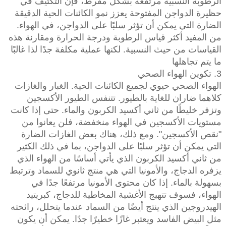
الرطوبة النسبية مرتفعة بشكل مفرط، فإن التكثيف في
حظيرة الدواجن المفتوحة يعزز نمو الكائنات الحية الدقيقة
الضارة التي يمكن أن تؤثر سلبًا على الدواجن، في الهواء.
من المفيد أكثر قياس الرطوبة ودرجة الحرارة ومقارنة هذه
القياسات من حيث النسبية. لكنها عملية مكلفة جدًا لذا غالبًا
ما يتم تجاهلها
3. تكوين الهواء الصحي
الهواء الصحي حيوي لجميع الكائنات الحية. الغبار والغازات
كلاهما ضاران للغاية بالطيور. تتنفس الطيور الأكسجين
وتزفر خليطًا من ثاني أكسيد الكربون والماء. حتى إذا كانت
مستويات الأكسجين في الهواء منخفضة، فلن يعانوا من
"نقص الأكسجين". ومع ذلك، هناك بعض الغازات الضارة
التي يمكن أن تؤثر سلبًا على الدواجن، بما في ذلك الكثير
من ثاني أكسيد الكربون الذي يأتي أساسًا من الهواء الذي
يزفره الدجاج، والأمونيا التي هي منتج ثانوي للسماد وترتبط
بسهولة بالماء. إذا كان محتوى الأمونيا مرتفعًا جدًا في
الهواء، فسوف تتهيج الأغشية المخاطية للدجاج، كبريتيد
الهيدروجين الذي ينتج أيضًا من السماد عندما يتحلل، رائحته
مثل البيض الفاسد ويعتبر غازًا خطيرًا جدًا. يمكن أن يكون