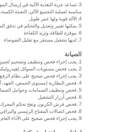
3. تساعد عربة التغذية الآلية في إرسال المو
مناسبة لعملية التجميع الآلي، التعبئة الكمية،
4. الآلة قوية ولها عمر طويل
5. يمكنها تغيير وتعديل والتحكم في تدفق المواد
6. موفرة للطاقة وتزيد الكفاءة
7. لديها تشغيل مستقر مع تقليل الضوضاء
الصيانة
1. يجب إجراء فحص وتنظيف وتشحيم لجميع الأجزاء المتحركة
2. يجب فحص مستويات السوائل (هيدروليكي، زيت)
3. يجب إجراء فحص صحيح على نظام الرفع، كتل المحامل، أنظمة القيادة والعجلات
4. فحص البطارية (مستوى الحمض، الجهد، أطراف البطارية وماء البطارية)
5. فحص وتنظيف الصمامات وحوامل الصمامات أو قواطع الدائرة
6. فحص أزرار التشغيل
7. فحص فرش الكربون ونفخ تحكم المحرك
8. فحص اتصالات المفتاح الرئيسي والبراغي المفكوكة
9. يجب إجراء فحص صحيح على الأداء العام الجيد