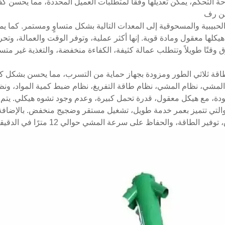
ة التحكم، يمكن تعديلها وفقًا لمتطلبات العميل المحددة، مما يحسن 
 من رف
والحبيبية والمسحوقية إلى المعدات التالية بشكل متساوٍ ومستمر. كما ي
لي، هيكلها معقول ومادة قوية. إنها أكثر عملية، وتوفر الوقت والعمالة، 
ق وقتًا طويلاً وتتطلب عمالة كثيفة، الكفاءة منخفضة، والتغذية غير متسا
طاقة ثلاثي الطور ومزودة بجهاز حماية من التسرب، مما يحسن بشكل كبير
لمشي، نظام المشي، نظام طاقة التفريغ، نظام ضبط كمية المواد، ونظا
ودة، مع هيكل معقول، قدرة تحمل كبيرة، وعدم وجود تشوه هيكلي. ي
لتي تتميز بعمر خدمة طويل، تشغيل مستقر وضجيج منخفض. بالإضافة إ
الطاقة، والحفاظ على سرعة المشي حوالي 12 مترًا في الدقيقة