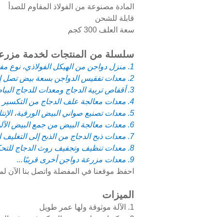
المادة مصنوعة من الفولاذ المقاوم للصدأ
قابلة للشحن
سعة العلف 300 كجم
سلسلة من المنتجات لخدمة مزرعة 
1. منزل دواجن من الهيكل الفولاذي، نوع مفتوح للبلدان الحارة ونوع مغلق للبلدان الباردة
2. معدات تفقيس الدواجن بسعة بيض تصل إلى 120,000+ لبيت التفريخ
3. أقفاص تربية الدجاج ومعدات للدجاج البياض، الكتاكيت حديثة الفقس، الحاضنات، الدجاج اللاحم ووالدي الدجاج
4. معدات معالجة علف الدجاج من التكسير والخلط إلى التخزين وإطعام الدجاج
5. معدات تصنيع صواني البيض الورقية، الإنتاج من 1000 صينية في الساعة إلى 6000 صينية في الساعة
6. معدات معالجة البيض من جمع البيض الآلي إلى تعبئة البيض في الصواني
7. معدات ذبح الدجاج من الذبح إلى التغليف الفراغي
8. معدات تنظيف وتجفيف روث الدجاج للتحكم في محتوى الماء في روث الدجاج بين 10% و40%
9. معدات مزرعة دواجن أخرى قريبًا...
احفظ موقعنا في المفضلة واتصل بنا الآن ل
الميزات
1. الآلة موثوقة ولها عمر طويل