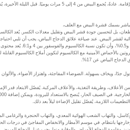
لتقليل عدد البيض في الحظيرة خلال فترة الإقامة. عادةً، يُجمع البيض من 
مباشر بسمك قشرة البيض مع العلف،
ائية لقشر البيض. عند صياغة علائق الدجاج البياض، يجب أن تلبي احتياجا
3.0% و3.75%، والفوسفور الكلي بين 
البروتين بالأحماض الأمينية مع الكالسيوم لتكوين أملاح الكالسيوم القابلة
لدجاج البياض عن 17%.
ول جدًا، ويخاف بسهولة. الضوضاء المفاجئة، واهتزاز الأضواء، والألوان
 من الأعلاف، وطريقة التغذية، والأعلاف المركبة. يُفضّل الابتعاد قدر ا
طعيمات اللازمة، يُفضّل تقليل الإضاءة ليلاً بعد ذلك.
كاسل، والتهاب الشعب الهوائية المعدي، والتهاب الحنجرة والرغامى ا
وخارجها بانتظام. في موسم الأمطار والانخفاض المفاجئ في درجات ال