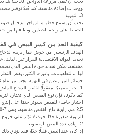
يجب أن تُبقي مزرعة الدواجن الخاصة بك بعيد
ووحدات إضاءة مناسبة. كما يُعدّ توفير مصدر 
3. التهوية
يجب أن يسمح حظيرة الدواجن بدخول ضوء الشم
الحفاظ على راحة الحظيرة ونظافتها من خلال 
كيفية الحد من كسر البيض في قف
الهدف الرئيسي من خوض غمار تربية الدجاج ال
تحديد الفوائد الاقتصادية للمزارعين. لذلك،
مختلفة. يمكن تحديد جودة البيض الذي تضعه 
لها، والتطعيمات، وغيرها الكثير. بغض النظر
خسائر للمزارعين في النهاية. يجب مراعاة 
1. اختر تصميمًا معقولًا لقفص الدجاج البياض
كما ذكرنا، فإن نوع القفص الذي تختاره لتربي
2.5 مم. زاوية قاع القفص مناسبة، وهي 7-8 درجات.
الزاوية صغيرة جدًا بحيث لا تؤثر على خروج
2. زيادة عدد البيض المضبوط
إذا كان عدد البيض قليلًا جدًا، فقد يؤدي ذل