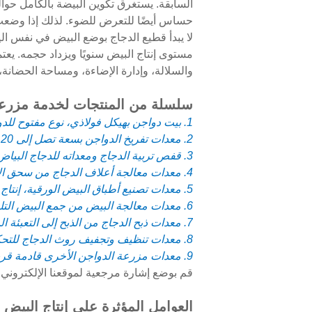
حساس أيضًا للتعرض للضوء. لذلك إذا وضعت 
لا يبدأ قطيع الدجاج بوضع البيض في نفس ال
مستوى إنتاج البيض سنويًا ويزداد حجمه. يعت
والسلالة، وإدارة الإضاءة، ومساحة الحضانة، 
سلسلة من المنتجات لخدمة مزرعة 
1. بيت دواجن بهيكل فولاذي، نوع مفتوح للدول الحارة ونوع مغلق للدول الباردة
2. معدات تفريخ الدواجن بسعة تصل إلى 120 ألف بيضة + لتكون بيت تفقيس
3. قفص تربية الدجاج ومعداته للدجاج البياض، والدجاج بعمر يوم واحد، والحاضنة، والدجاج اللاحم، وأمهات الدجاج
4. معدات معالجة أعلاف الدجاج من سحق الأعلاف وخلطها إلى المخزون إلى تغذية الدجاج
5. معدات تصنيع أطباق البيض الورقية، إنتاج من 1000 طبق في الساعة إلى 6000 طبق في الساعة
6. معدات معالجة البيض من جمع البيض التلقائي إلى تعبئة البيض في الصواني
7. معدات ذبح الدجاج من الذبح إلى التعبئة المفرغة من الهواء
8. معدات تنظيف وتجفيف روث الدجاج للتحكم في محتوى الماء في روث الدجاج بين 10% و40%
9. معدات مزرعة الدواجن الأخرى قادمة قريبا...
قم بوضع إشارة مرجعية لموقعنا الإلكتروني
العوامل المؤثرة على إنتاج البيض 