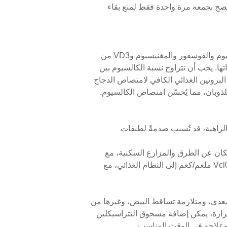
4 إلى 5 مرات يوميًا. قبل الليلة الأخيرة، يُنصح بجمعه مرة واحدة فقط لمنع بقاء
ليس فقط للحفاظ على إنتاج بيض أعلى للقطعان، بل لتحسين جودة قشر البيض وتقليل معدلات الكسر. يُعد الكالسيوم والفوسفور والمغنيسيوم وVD3 من
تها. يجب أن تتراوح نسبة الكالسيوم بين
0.6% و0.5%، وأن تكون نسبة الكالسيوم والفوسفور بين 4 و6:1. يُعد محتوى البروتين الغذائي الكافي لامتصاص الدجاج
 للذوبان، مما يُحسّن امتصاص الكالسيوم.
 الزاهية، قد تُسبب صدمةً لطبقات
لإمكان عن الطرق والمزارع السكنية، مع
مراعاة الهدوء وتجنب جميع أنواع المؤثرات الخارجية. في الصيف الحار، يُنصح بالاستعداد للبرودة، ويمكن إضافة Vcl000 ملغم/كغم إلى النظام الغذائي، مع
لمعدي، ومتلازمة تساقط البيض، وغيرها من
حرارة، يمكن إضافة مسحوق التتراسيكلين