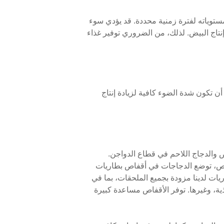
مستوياته لفترة زمنية محددة. قد يؤدي سوء
نتاج البيض. لذلك، من الضروري توفير غذاء
ساعة على الأقل من ضوء النهار. يجب أن تكون شدة الضوء كافية لزيادة إنتاج
ض والدجاج اللاحم في قطاع الدواجن.
قفاص، توضع الدجاجات في أقفاص بطاريات
جاجات كحد أقصى. تأتي أقفاص البطاريات لدينا مزودة بجميع الملحقات، بما في
ذية، وغيرها. توفر الأقفاص مساعدة كبيرة