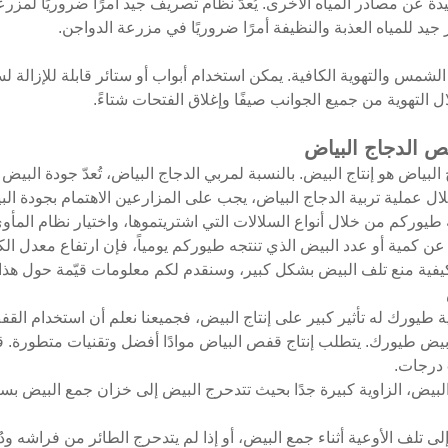
ة عن مصادر المياه الأخرى. يُعدّ نظام تصريف جيد أمرًا ضروريًا لمزرعة
جيد للمياه العذبة والنظيفة أمرًا ضروريًا في مزرعة الدواجن.
س والتهوية الكافية. يمكن استخدام أبواب أو ستائر قابلة للإزالة لسه
التهوية من جميع الجوانب صيفًا وإغلاق الفتحات شتاءً.
ص الدجاج البياض
بياض هو إنتاج البيض. بالنسبة لمربي الدجاج البياض، تُعدّ جودة البيض
 خلال عملية تربية الدجاج البياض، يجب على المزارعين الاهتمام بجودة 
طيوركم من خلال أنواع السلالات التي اشتريتموها، واختيار نظام المأو
 عن كمية أو عدد البيض الذي تنتجه طيوركم يومياً، فإن ارتفاع معدل الك
كيفية منع تلف البيض بشكل كبير، وسنقدم لكم معلومات قيّمة حول هذا
ة طيورك له تأثير كبير على إنتاج البيض، فجميعنا نعلم أن استخدام القفص
 البيض، الزاوية كبيرة جدًا بحيث تتدحرج البيض إلى خزان جمع البيض ب
ك إلى تلف الأوعية أثناء جمع البيض، أو إذا لم يتدحرج الطائر من فراشه 