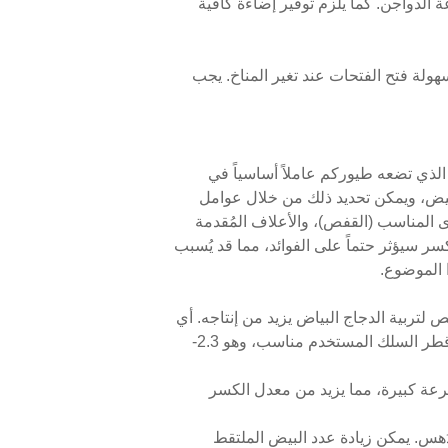
 الدواجن. كما يلزم توفير إضاءة كافية
ولة فتح الفتحات عند تغير المناخ. يجب
 الذي تضعه طيوركم عاملاً أساسياً في
البيض، ويمكن تحديد ذلك من خلال عوامل
ى المناسب (القفص)، والأعلاف المُقدمة
سر سيؤثر حتماً على الفوائد، مما قد يُسبب
 الموضوع.
 لتربية الدجاج البياض يزيد من إنتاجه. أي
اختيار خاطئ للقفص سيؤثر حتمًا على إنتاج بيض طيورك. يتطلب إنتاج قفص البياض موادًا أفضل وتقنيات متطورة. قطر السلك المستخدم مناسب، وهو 2.3-
سرعة كبيرة، مما يزيد من معدل الكسر
ودُهس. يمكن زيادة عدد البيض الملتقط