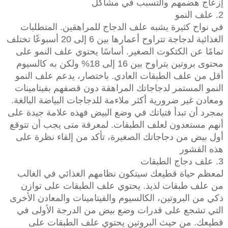
إزعاج هضمهم والتسبب في مشاكل
2. علف النمو
في نواح كثيرة يشبه علف الدجاج للمراهقين. المتطلبات
الغذائية لدجاجة تتراوح أعمارها بين 6 إلى 20 أسبوعًا تختلف
تمامًا عن الكتكوت الصغير. أساسًا يحتوي علف النمو على
محتوى بروتين يتراوح بين 16 إلى 18% ولكن به كالسيوم
أقل من علف الطبقات العادي. باختصار، يدعم علف النمو
النمو المستمر لدجاجاتك المراهقة دون قصفهم بفيتامينات
ومعادن غير ضرورية أكثر ملاءمة للدجاجات البياضة البالغة.
بمجرد أن تبدأ فتياتك في وضع البيض فهذه علامة جيدة على
أنهم مستعدون لعلف الطبقات. لمعرفة متى يجب أن تتوقع
أول بيض من دجاجاتك الصغيرة، تأكد من إلقاء نظرة على
هذه القشور
3. علف دجاج الطبقات
لمعظم حياة قطيعك سيتكون نظامهم الغذائي في الغالب
من علف طبقات لذيذ. يحتوي علف الطبقات على توازن
ذكي من البروتين، الكالسيوم والفيتامينات والمعادن الأخرى
التي تشجع على قدرات وضع بيض من الدرجة الأولى في
قطيعك. من حيث البروتين يحتوي علف الطبقات على