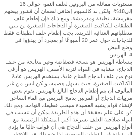
مستويات مماثلة من البروتين لعلف النمو، حوالي 16
إلى18%، ولكن به كالسيوم إضافي لضمان أن قشور بيضهم
مقرمشة، نظيفة ومقرمشة. ومع ذلك فإن إطعام علف
الطبقات للكتاكيت الصغيرة أو الدجاجات الصغيرة لن يلبي
متطلباتهم الغذائية الفريدة. يجب إطعام علف الطبقات فقط
للدجاجات حول عمر 20 أسبوعًا أو بمجرد أن يبدؤوا في
وضع البيض
4. الهريس
ببساطة الهريس هو نسخة فضفاضة وغير معالجة من علف
الدجاج، مشابه في القوام لتربة الأصص، الهريس هو أرقى
نوع من علف الدجاج المتاح عادةً. يستخدم الهريس عادةً
للكتاكيت الصغيرة، حيث يسهل هضمه، ولكن ليس من غير
المألوف أن يتم إطعام الدجاج البالغ بالهريس. تقوم بعض
مربيات الدجاج أو المربين بدمج الهريس مع الماء الساخن
لإنشاء قوام يشبه العصيدة سيحب قطيعك التهامه. ومع ذلك
كن على علم بحقيقة أن هذه الطريقة يمكن أن تتسبب في
انتهاء صلاحية العلف بسرعة أكبر. المشكلة الرئيسية مع
أنواع الهريس من علف الدجاج هي أن قوامه غالبًا ما يؤدي
إلى زيادة في النفايات العرضية، لذا ضع ذلك في الاعتبار