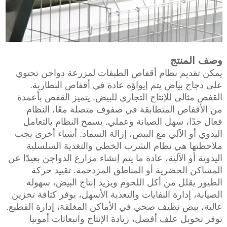
وصف المنتج
يمكن تقديم نظام أقفاص الطبقات لمزرعة دواجن تحتوي
على دجاج بياض يتم إيواؤه عادة في أقفاص البطارية.
القفص مثالي للإنتاج التجاري للبيض. يتميز القفص بأعمدة
من الأقفاص المتطابقة في صفوف متصلة معًا، النظام
فعال جدًا، سهل الصيانة وعملي. يسمح النظام بالتعامل
اليدوي أو الآلي مع البيض، إزالة السماد. أشياء أخرى يجب
ملاحظتها هي نظام الشرب الخطي والتغذية السلسلية
اليدوية أو الآلية، عادة ما يتم إنشاء مزارع الدواجن بعيدًا عن
المساكن الحضرية أو المناطق المزدحمة. تقييد حركة
الطيور يقلل من أكل اللحوم ويزيد إنتاج البيض، سهولة
الصيانة، إدارة النفايات والتغذية الأسهل، يوفر كثافة تخزين
عالية، بيض نظيف صحي في الأماكن المغلقة، إدارة القطيع.
توفر تحويل علف أفضل، زيادة الإنتاج وانبعاثات أمونيا