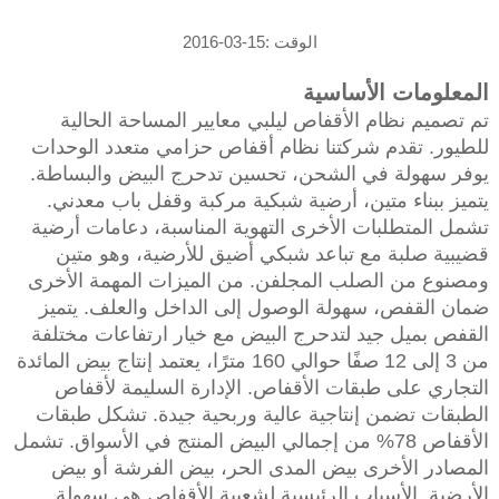
الوقت :15-03-2016
المعلومات الأساسية
تم تصميم نظام الأقفاص ليلبي معايير المساحة الحالية
للطيور. تقدم شركتنا نظام أقفاص حزامي متعدد الوحدات
يوفر سهولة في الشحن، تحسين تدحرج البيض والبساطة.
يتميز ببناء متين، أرضية شبكية مركبة وقفل باب معدني.
تشمل المتطلبات الأخرى التهوية المناسبة، دعامات أرضية
قضيبية صلبة مع تباعد شبكي أضيق للأرضية، وهو متين
ومصنوع من الصلب المجلفن. من الميزات المهمة الأخرى
ضمان القفص، سهولة الوصول إلى الداخل والعلف. يتميز
القفص بميل جيد لتدحرج البيض مع خيار ارتفاعات مختلفة
من 3 إلى 12 صفًا حوالي 160 مترًا، يعتمد إنتاج بيض المائدة
التجاري على طبقات الأقفاص. الإدارة السليمة لأقفاص
الطبقات تضمن إنتاجية عالية وربحية جيدة. تشكل طبقات
الأقفاص 78% من إجمالي البيض المنتج في الأسواق. تشمل
المصادر الأخرى بيض المدى الحر، بيض الفرشة أو بيض
الأرضية. الأسباب الرئيسية لشعبية الأقفاص هي سهولة