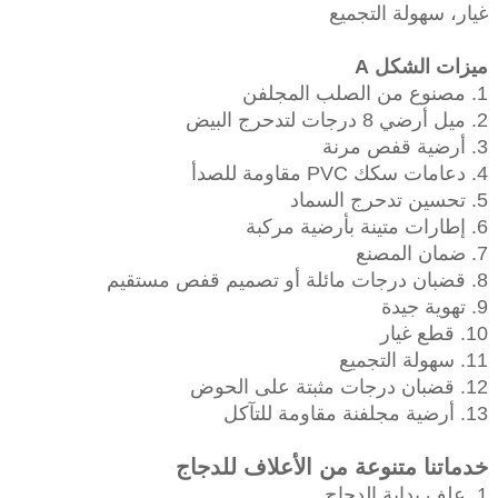
غيار، سهولة التجميع
ميزات الشكل A
1. مصنوع من الصلب المجلفن
2. ميل أرضي 8 درجات لتدحرج البيض
3. أرضية قفص مرنة
4. دعامات سكك PVC مقاومة للصدأ
5. تحسين تدحرج السماد
6. إطارات متينة بأرضية مركبة
7. ضمان المصنع
8. قضبان درجات مائلة أو تصميم قفص مستقيم
9. تهوية جيدة
10. قطع غيار
11. سهولة التجميع
12. قضبان درجات مثبتة على الحوض
13. أرضية مجلفنة مقاومة للتآكل
خدماتنا متنوعة من الأعلاف للدجاج
1. علف بداية الدجاج