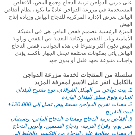
على مربي الدواجن تربية الدجاج وجمع البيض، الأقفاص
المستخدمة في مزرعة الدواجن عادةً ما تكون نظام أقفاص
البياض لغرض الإدارة المركزية للدجاج البياض وزيادة إنتاج
البيض
الميزة الرئيسية لتصميم قفص البياض هي في الشبكة
الأمامية وباب القفص، وكثافة التغذية في القفص وزاوية
البيض تكون أكثر وضوحًا في هذه الجوانب، قفص الدجاج
البياض يأتي بمكونات مختلفة تجعل الجهاز بأكمله يؤدي
واجبات متنوعة بجهد قليل أو بدون جهد
سلسلة من المنتجات لخدمة مزرعة الدواجن
بالكامل، انقر على الاسم لمعرفة المزيد
1. بيت دواجن من الهيكل الفولاذي، نوع مفتوح للبلدان
الحارة ونوع مغلق للبلدان الباردة
2. معدات تفريخ الدواجن بسعة بيض تصل إلى 120،000+
لبيت التفريخ
3. أقفاص تربية الدجاج ومعدات الدجاج البياض، وصيصان
عمر يوم، وفراخ التربية، ودجاج التسمين، وأبوين الدجاج
4. معدات معالجة علف الدجاج من التكسير والخلط إلى