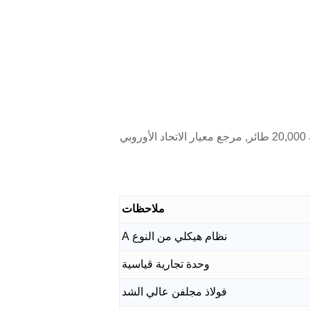
في العمليات التجارية تمثل أنظمة الأقفاص عادة حزمة معدات بقيمة USD 35,000–50,000 لكل بيت قياسي بسعة 20,000 طائر, مرجع معيار الاتحاد الأوروبي
ملاحظات
نظام هيكلي من النوع A
وحدة تجارية قياسية
فولاذ مجلفن عالي الشد