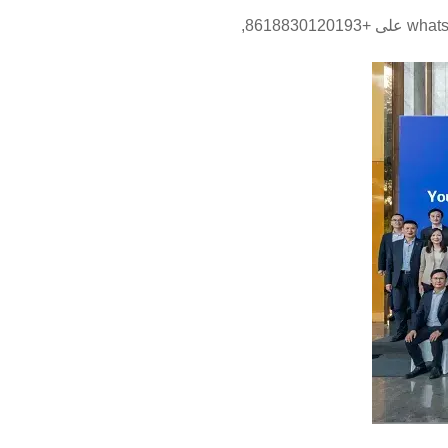
تواصل عبر whatsApp على +8618830120193,