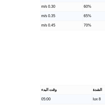
0.30 m/s
60%
0.35 m/s
65%
0.45 m/s
70%
الشدة
وقت البدء
05:00
8 lux