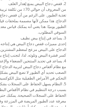
2. قفص دجاج البيض يمنع إهدار العلف
من المعروف أن حوال
تغذية الطيور. على الرغم من أن قفص دجاج ال
الدجاج. هذا ممكن لأنها مصممة بملحقات قياس
الطيور يوميًا. هذا يعني أنه يمكنك قياس مع
السوقي المطلوب.
3. يساعد في إنتاج بيض نظيف
إحدى مميزات قفص دجاج البيض هي إنتاجه لب
الدجاج على البيض مزعج لمعظم المشترين. ثا
كسر قشرة البيض وتلوثه. لذا، لتجنب إنتاج 
4. يساعد في تحديد المنتجين الضعفاء والإعدام الفوري
مع نظام أقفاص دجاج البيض لتربية الدجاج ا
الصعب تحديد أي الطيور لا تضع البيض بشكل 
التحكم في الأمراض الطفيلية مثل الكوكسيديا
5. النظام يسهل الحفاظ على السجلات بشكل صحيح
بسبب درجة التنظيم في نظام الأقفاص البطار
الحفاظ على السجلات الصحيحة. يمكنك حتى 
معرفة عدد الطيور المريضة في المزرعة وق
لمزرعة الدواجن. يمكنك أيضًا تقدير المدخلا