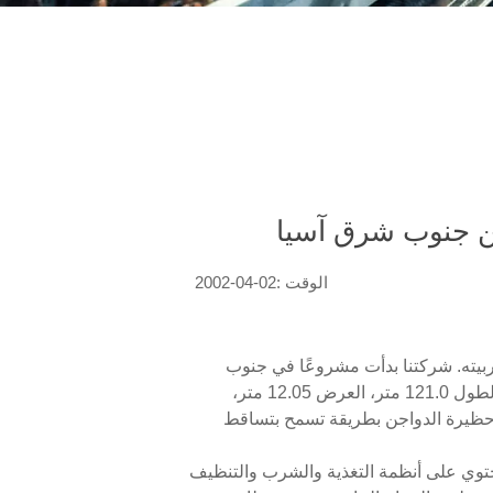
الوقت :02-04-2002
بيته. شركتنا بدأت مشروعًا في جنوب
شرق آسيا لشرح كيفية استخدام أقفاص دجاج البيض لإيواء 60,000 طائر. أبعاد حظيرة الدجاج البياض هي كما يلي: الطول 121.0 متر، العرض 12.05 متر،
رضي بارتفاع 1.06 متر مع هيكل خرساني. تم بناء حظيرة الدواجن بطريقة تسمح بتساقط
ستقرة ومتينة. يحتوي على أنظمة التغذية والشرب والتنظيف