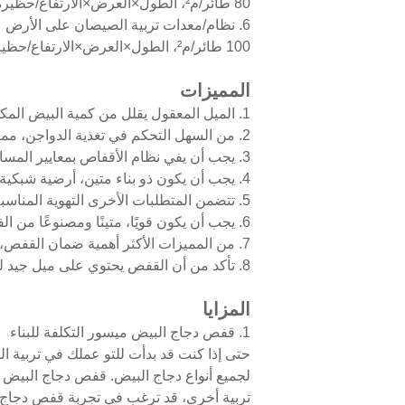
80 طائر/م²، الطول×العرض×الارتفاع/حظيرة: 100م×10م×4م
6. نظام/معدات تربية الصيصان على الأرض
100 طائر/م²، الطول×العرض×الارتفاع/حظيرة: 100م×10م×4م
المميزات
1. الميل المعقول يقلل من كمية البيض المكسور
2. من السهل التحكم في تغذية الدواجن، مما يحسن بشكل كبير كفاءة الإنتاج
3. يجب أن يفي نظام الأقفاص بمعايير المساحة الحالية للطيور. تحتاج إلى نظام أقفاص حزامي معياري يوفر سهولة الشحن، تحسين تدحرج البيض والبساطة
4. يجب أن يكون ذو بناء متين، أرضية شبكية مركبة وقفل باب معدني
5. تتضمن المتطلبات الأخرى التهوية المناسبة، دعم أرضية بقضبان صلبة مع تباعد أضيق لأرضية الشبكة
6. يجب أن يكون قويًا، متينًا ومصنوعًا من الفولاذ المجلفن. ابحث عن واحد بأبواب أفقية أمامية كاملة وأجزاء متشابكة مبتكرة
7. من المميزات الأكثر أهمية ضمان القفص، سهولة الوصول إلى الداخل، الماء والعلف
8. تأكد من أن القفص يحتوي على ميل جيد لتدحرج البيض مع خيار ارتفاعات مختلفة من 3 إلى 12 طابقًا
المزايا
1. قفص دجاج البيض ميسور التكلفة للبناء
حتى إذا كنت قد بدأت للتو عملك في تربية ا
لجميع أنواع دجاج البيض. قفص دجاج البيض 
تربية أخرى، قد ترغب في تجربة قفص دجاج الب