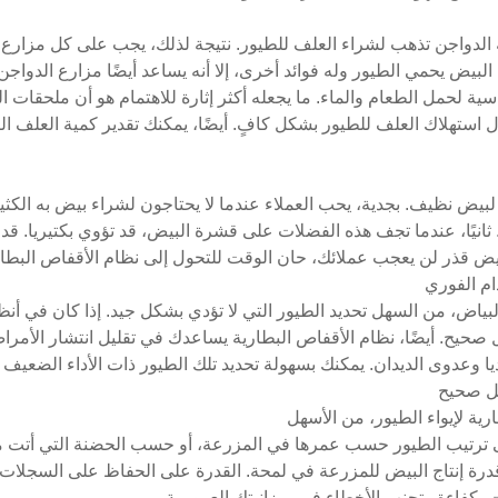
ي 70٪ من تكلفة تربية الدواجن تذهب لشراء العلف للطيور. نتيجة لذلك، يجب على ك
بيض يحمي الطيور وله فوائد أخرى، إلا أنه يساعد أيضًا مزارع الدواج
ية لحمل الطعام والماء. ما يجعله أكثر إثارة للاهتمام هو أن ملحقات ا
دل استهلاك العلف للطيور بشكل كافٍ. أيضًا، يمكنك تقدير كمية العلف ا
يض نظيف. بجدية، يحب العملاء عندما لا يحتاجون لشراء بيض به الكثي
نيًا، عندما تجف هذه الفضلات على قشرة البيض، قد تؤوي بكتيريا. قد ت
بيض قذر لن يعجب عملائك، حان الوقت للتحول إلى نظام الأقفاص البطار
لبياض، من السهل تحديد الطيور التي لا تؤدي بشكل جيد. إذا كان في أن
صحيح. أيضًا، نظام الأقفاص البطارية يساعدك في تقليل انتشار الأمر
 وعدوى الديدان. يمكنك بسهولة تحديد تلك الطيور ذات الأداء الضعيف لل
ية لإيواء الطيور، من الأسهل
ترتيب الطيور حسب عمرها في المزرعة، أو حسب الحضنة التي أتت منها
درة إنتاج البيض للمزرعة في لمحة. القدرة على الحفاظ على السجلات
ت بكفاءة وتجنب الأخطاء في ميزانيتك العمومية.