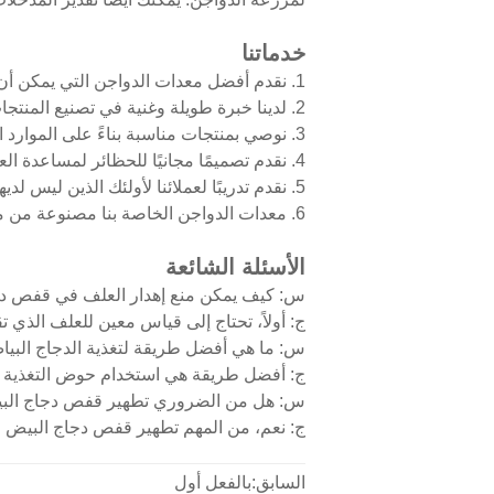
خدماتنا
1. نقدم أفضل معدات الدواجن التي يمكن أن تلبي كل متطلبات عملائنا
2. لدينا خبرة طويلة وغنية في تصنيع المنتجات
3. نوصي بمنتجات مناسبة بناءً على الموارد المتاحة للعميل
4. نقدم تصميمًا مجانيًا للحظائر لمساعدة العملاء على بناء حظائر جيدة البنية وعصرية
5. نقدم تدريبًا لعملائنا لأولئك الذين ليس لديهم معرفة عن أعمال الدواجن
6. معدات الدواجن الخاصة بنا مصنوعة من مواد عالية الجودة ومتينة
الأسئلة الشائعة
س: كيف يمكن منع إهدار العلف في قفص د
ج: أولاً، تحتاج إلى قياس معين للعلف الذي 
س: ما هي أفضل طريقة لتغذية الدجاج البي
ج: أفضل طريقة هي استخدام حوض التغذية 
س: هل من الضروري تطهير قفص دجاج الب
ج: نعم، من المهم تطهير قفص دجاج البيض ل
السابق:بالفعل أول