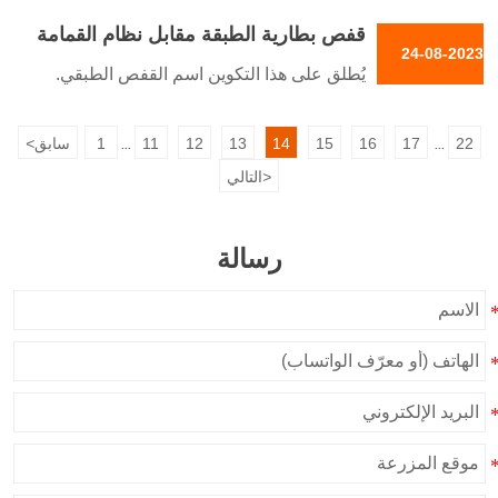
مواد خام قوية وتقنيات متقدمة لتقديم خدمات
قفص بطارية الطبقة مقابل نظام القمامة
تدوم طويلاً
24-08-2023
العميقة
يُطلق على هذا التكوين اسم القفص الطبقي.
في نظام الإيواء هذا، يمكن للدجاج الوصول إلى
العلف والماء الذي تتحكم فيه الإدارة الآلية
22
17
16
15
14
13
12
11
1
سابق
<
...
...
>
التالي
رسالة