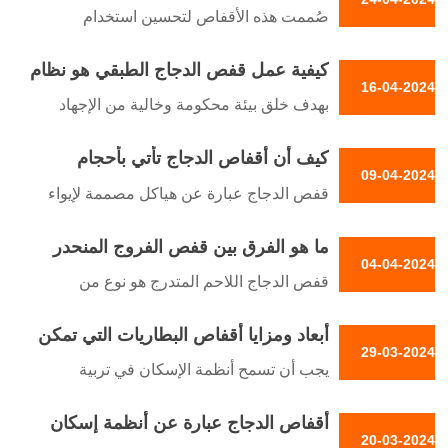
المصنوعة محليًا يتيح للمزارع إنتاج كمية
صُممت هذه الأقفاص لتحسين استخدام
كبيرة من البيض في مساحة صغيرة نسبيًا
المساحة عن طريق إيواء عدة دجاجات داخل
كيفية عمل قفص الدجاج الطبقي هو نظام
منطقة محصورة، وغالبًا ما تكون في صفوف
16-04-2024
إسكان متخصص مصمم لتربية الدواجن
متراصة لزيادة الكفاءة إلى أقصى حد
بهدف خلق بيئة محكومة وخالية من الإجهاد
للدجاج، أصبح قفص الدجاج الطبقي أداة لا غنى
كيف أن أقفاص الدجاج تأتي بأحجام
عنها لمربي الدواجن في جميع أنحاء العالم.
09-04-2024
وتكوينات مختلفة مما يسهل على المزارعين
يتميز قفص الدجاج الطبقي بهيكله المتدرج، مع
قفص الدجاج عبارة عن هياكل مصممة لإيواء
مراقبة ورعاية الطيور العاملة
مستويات متعددة من المقصورات لإيواء الدجاج
واحتواء الدجاج. وهي توفر بيئة محكومة للدجاج
كل على حدة
ما هو الفرق بين قفص الفروج المنحدر
لضمان سلامته ورفاهيته. تأتي أقفاص الدجاج
04-04-2024
وقفص الفروج المكدس لتوفير بيئة مريحة
بأنواع وأحجام مختلفة حسب الاحتياجات
قفص الدجاج اللاحم المتدرج هو نوع من
للدجاج
الخاصة للدجاج وتفضيلات المزارع
الأقفاص المصممة خصيصاً للدجاج اللاحم الذي
أبعاد ومزايا أقفاص البطاريات التي تمكن
يُربى لإنتاج اللحوم
29-03-2024
المزارع من إنتاج كمية كبيرة من البيض في
يجب أن تسمح أنظمة الإسكان في تربية
مساحة صغيرة نسبياً
الدواجن للدواجن بالوصول إلى منطقة حرة
أقفاص الدجاج عبارة عن أنظمة إسكان
حيث يمكنها العثور على مجموعة واسعة من
20-03-2024