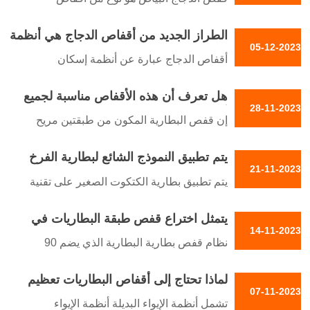
آليًا ونظام إزالة الروث آليًا وأنظمة تبريد وتهوية
الدواجن المصممة لإحاطة الدجاج البياض لوضع
الطراز الجديد من أقفاص الدجاج هي أنظمة
البيض في أقفاص، وهو مناسب لمزارعي
05-12-2023
إسكان متخصصة مصممة لتربية الدواجن
الدواجن لتربية الدجاج وجمع البيض. عادةً ما
أقفاص الدجاج عبارة عن أنظمة إسكان
تكون الأقفاص المستخدمة في مزرعة الدواجن
متخصصة مصممة لتربية الدواجن، وخاصة
عبارة عن نظام أقفاص البطاريات لغرض
هل تعرف أن هذه الأقفاص مناسبة لجميع
الدجاج البياض، بطريقة منظمة وفعالة
28-11-2023
الإدارة المشتركة للدجاج البياض وزيادة إنتاج
أنواع الدجاج
إن قفص البطارية المكون من طبقتين مريح
البيض
لبيوت الدجاج ذات السقف المنخفض. هذا
يتم تطبيق النموذج الشائع لبطارية الفرخ
القفص يجعل تربية الدجاج في الفناء الخلفي
21-11-2023
الصغير على تقنية الرش الكهروستاتيكي
سهلة ومريحة وفعالة. إنه مثالي للأشخاص
يتم تطبيق بطارية الكتكوت الصغير على تقنية
المتقدمة
الذين لديهم شغف بتربية الدجاج البياض خاصة
الرش الكهروستاتيكي المتقدمة، والتي تمنع
عندما يكون البيض مخصصًا للاستهلاك العائلي،
يتمثل اختراع قفص طبقة البطاريات في
إصابة صغار الدجاج بسلك القفص
14-11-2023
ومناسب أيضًا لصغار المزارعين
مزارع الدواجن في زيادة معدل إنتاج البيض
نظام قفص بطارية البطارية الذي يضم 90
واللحوم
طائرًا هو نظام إسكان متخصص مصمم بشكل
لماذا تحتاج إلى أقفاص البطاريات تعظيم
أساسي للدجاج البياض
07-11-2023
الاستفادة من المساحة داخل بيوت الدواجن
تشمل أنظمة الإيواء البديلة أنظمة الإيواء