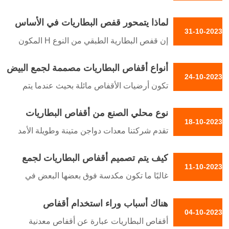
من خلال تكديس طبقات متعددة من
الخالية من الأقفاص والمراعي الحرة والمراعي
الأقفاص
لماذا يتمحور قفص البطاريات في الأساس
31-10-2023
حول إنتاج البيض واللحوم
إن قفص البطارية الطبقي من النوع H المكون
من 4 طبقات هو نظام متخصص تم تطويره
أنواع أقفاص البطاريات مصممة لجمع البيض
لإيواء الدجاج البياض في شكل طبقات متدرجة
24-10-2023
بسرعة وكفاءة
ومكدسة
تكون أرضيات الأقفاص مائلة بحيث عندما يتم
وضع البيض يتدحرج من القفص إلى حوض
نوع محلي الصنع من أقفاص البطاريات
18-10-2023
التجارية المصنوعة محليًا للعناية بالطيور
تقدم شركتنا معدات دواجن متينة وطويلة الأمد
الداجنة بفعالية
ومناسبة لمزرعة الدواجن الخاصة بك مثل
كيف يتم تصميم أقفاص البطاريات لجمع
مغذيات الدواجن وأنظمة سقي الدجاج إلى
11-10-2023
البيض بسرعة وكفاءة في العمل
مساكن الدواجن والأرضيات والأقفاص وأقفاص
غالبًا ما تكون مكدسة فوق بعضها البعض في
الدجاج وحظائر الطيور
منشآت الدواجن التجارية
هناك أسباب وراء استخدام أقفاص
04-10-2023
البطاريات لإيواء الدجاج البياض
أقفاص البطاريات عبارة عن أقفاص معدنية