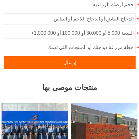
إرسال
منتجات موصى بها