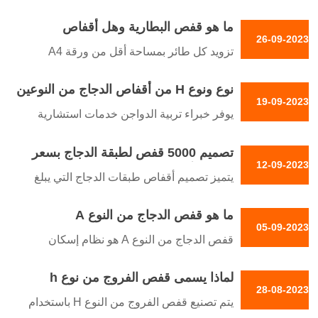
صغيرة مصممة لإيواء العديد من الدجاج، لإنتاج
ما هو قفص البطارية وهل أقفاص
البيض في المقام الأول
26-09-2023
البطاريات قاسية
تزويد كل طائر بمساحة أقل من ورقة A4
القياسية. المساحة الضيقة تمنع الدجاج من
نوع ونوع H من أقفاص الدجاج من النوعين
إظهار سلوكيات طبيعية مثل التعشيش أو فرد
19-09-2023
A و H لتبسيط عمليات الزراعة اليومية
أجنحتها بالكامل
يوفر خبراء تربية الدواجن خدمات استشارية
احترافية لتوجيه المزارعين في اختيار نظام
تصميم 5000 قفص لطبقة الدجاج بسعر
أقفاص الدجاج المناسب بناءً على احتياجات
12-09-2023
المصنع أقفاص بطارية الدواجن بسعر
مزارعهم وقدراتهم
يتميز تصميم أقفاص طبقات الدجاج التي يبلغ
المصنع
عددها 5000 طائر مع قفص بطاريات الدواجن
ما هو قفص الدجاج من النوع A
بسعر المصنع بهيكله المتدرج
05-09-2023
قفص الدجاج من النوع A هو نظام إسكان
متخصص مصمم لتربية الدجاج الطبقي لإنتاج
لماذا يسمى قفص الفروج من نوع h
البيض. وقد أحدث هذا النظام المبتكر للأقفاص
28-08-2023
ثورة في تربية الدواجن من خلال الاستخدام
يتم تصنيع قفص الفروج من النوع H باستخدام
الأمثل للمساحات وضمان رفاهية الطيور