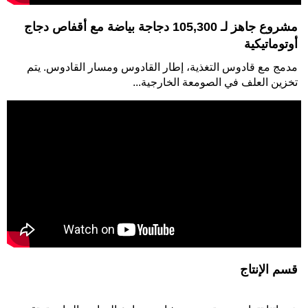
مشروع جاهز لـ 105,300 دجاجة بياضة مع أقفاص دجاج
مصمم لإنتاج مجموعة من منتجات اللب المصبوب بما في ذلك صواني
أوتوماتيكية
البيض، علب البيض، صواني الفواكه...
مدمج مع قادوس التغذية، إطار القادوس ومسار القادوس. يتم
تخزين العلف في الصومعة الخارجية...
جامع البيض النهائي
مصمم للمزارع الدواجن الكبيرة أو المتوسطة ومتوافق مع أقفاص الدجاج
الأوتوماتيكية...
قسم الإنتاج