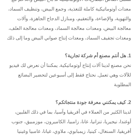
معدات أوتوماتيكية كاملة للتغذية، وجمع البيض، وتنظيف السماد،
والتهوية، والإضاءة، والتعقيم، ومنازل الدجاج الجاهزة، وآلات
معالجة البيض، ومعدات معالجة السماد، ومعدات معالجة العلف،
ومعدات تجفيف السماد، ومعدات إنتاج صواني البيض وما إلى ذلك
1. هل أنتم مصنع أم شركة تجارية؟
نحن مصنع لدينا آلات إنتاج أوتوماتيكية. يمكننا أن نعرض لك فيديو
للآلات وهي تعمل. نحتاج فقط إلى أسبوعين لتحضير البضائع
المطلوبة
2. كيف يمكنني معرفة جودة منتجاتكم؟
لدينا الكثير من العملاء في أفريقيا وآسيا، بما في ذلك الفلبين،
أوغندا، نيجيريا، تنزانيا، غانا، زامبيا، الكاميرون، موزمبيق، جنوب
أفريقيا، السنغال، كينيا، زيمبابوي، ملاوي، غيانا، غامبيا وغينيا