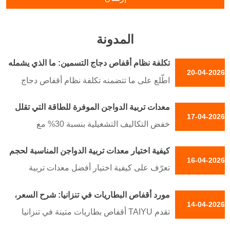
المدونة
تكلفة نظام أقفاص دجاج التسمين: ما الذي يشمله
20-04-2026
—وما الذي لا يشمله؟
اطّلع على ما تتضمنه تكلفة نظام أقفاص دجاج
التسمين: الأقفاص، والأتمتة، والشهادات،
معدات تربية الدواجن الموفرة للطاقة التي تقلل
والدعم. قارن التكاليف الخفية وخطط لعائد
17-04-2026
التكاليف التشغيلية
الاستثمار مع Taiyu.
خفض التكاليف التشغيلية بنسبة 30% مع
معدات تربية الدواجن من TAIYU المصممة
كيفية اختيار معدات تربية الدواجن المناسبة لحجم
بتكنولوجيا ألمانية. احصل على إضاءة LED
16-04-2026
مزرعتك
وأنظمة تغذية آلية وأنظمة تهوية ذكية لتحقيق
تعرّف على كيفية اختيار أفضل معدات تربية
إنتاجية مثلى.
الدواجن بما يناسب حجم مزرعتك. احصل على
الاستقبال /واتساب: +8618830120193
مورد أقفاص البطاريات في تنزانيا: شرح السعر،
نصائح خبراء حول الأتمتة، وتحليل التكاليف،
14-04-2026
والحد الأدنى لكمية الطلب، والتسليم
والحلول القابلة للتوسع من Taiyu Industrial
تقدم TAIYU أقفاص بطاريات متينة في تنزانيا
Group.
بأسعار شفافة، وحد أدنى مرن لكمية الطلب،