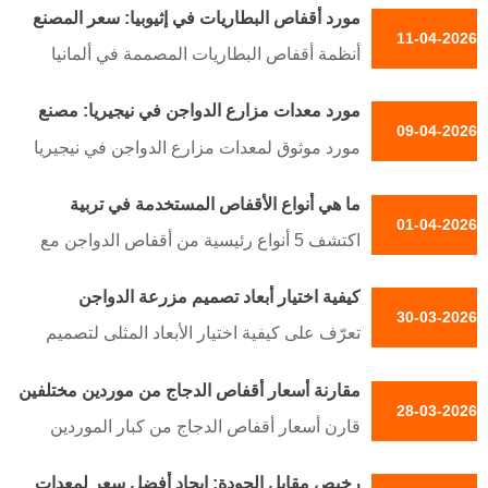
Reception /WhatsApp NO. :
مورد أقفاص البطاريات في إثيوبيا: سعر المصنع
وتسليم سريع. احصل على أقفاص من الفولاذ
11-04-2026
المباشر لمزارع الدجاج البياض
+8618830120193
المجلفن مع ضمان لمدة 5 سنوات. اتصل بنا
أنظمة أقفاص البطاريات المصممة في ألمانيا
للحصول على عرض سعر!
لمزارع الدجاج البياض في إثيوبيا. تقليل هدر
الاستقبال /رقم واتساب: +8618830120193
مورد معدات مزارع الدواجن في نيجيريا: مصنع
العلف بنسبة 12%، وتحسين الكفاءة بنسبة
09-04-2026
محلي وتوصيل سريع
35%. أسعار مباشرة من المصنع مع متانة لمدة
مورد موثوق لمعدات مزارع الدواجن في نيجيريا
15 عامًا.
يقدم أنظمة حديثة للمزارع الصغيرة والكبيرة.
استقبال /واتساب رقم: +8618830120193
ما هي أنواع الأقفاص المستخدمة في تربية
المصنع المحلي يضمن التسليم السريع، معدات
01-04-2026
الدواجن؟
متينة ودعم خبراء.
اكتشف 5 أنواع رئيسية من أقفاص الدواجن مع
Reception /WhatsApp NO. :
بيانات السوق لعام 2026. قارن التكاليف
+8618830120193
كيفية اختيار أبعاد تصميم مزرعة الدواجن
والأتمتة والامتثال الإقليمي (الاتحاد الأوروبي/
30-03-2026
الولايات المتحدة/الصين). احصل على حلول
تعرّف على كيفية اختيار الأبعاد المثلى لتصميم
مزرعة خبيرة.
مزارع الدواجن للدجاج اللاحم والبياض والتكاثر.
رقم الاستقبال /واتساب: +8618830120193
مقارنة أسعار أقفاص الدجاج من موردين مختلفين
نصائح الخبراء من مجموعة تايو حول كثافة
28-03-2026
في إثيوبيا
التسكين والتهوية والأتمتة. رقم الاستقبال/
قارن أسعار أقفاص الدجاج من كبار الموردين
واتساب: +8618830120193
في إثيوبيا. احصل على رؤى الخبراء حول
رخيص مقابل الجودة: إيجاد أفضل سعر لمعدات
تكاليف الأقفاص الأوتوماتيكية للدواجن