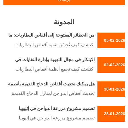
المدونة
من الحظائر المفتوحة إلى أقفاص البطاريات: ما
05-02-2026
الذي يجب على المبتدئين معرفته قبل تحديث
اكتشف كيف تُحسّن تقنية أقفاص البطاريات
مزارع الدواجن؟
كفاءة مزارع الدواجن، وتزيد من إنتاج البيض،
الابتكار في مجال التهوية وإدارة النفايات في
وتُقلّل من تكاليف الأعلاف. تعرّف على خطوات
02-02-2026
أنظمة أقفاص البطاريات الحديثة
التحديث مع حلول خبراء مجموعة تايو.
اكتشف كيف تجمع أنظمة أقفاص البطاريات
المتطورة من TAIYU بين التهوية الذكية وإدارة
هل يمكنك تحديث أقفاص الدجاج القديمة بأنظمة
النفايات وأتمتة إنترنت الأشياء لتعزيز صحة
30-01-2026
أقفاص حديثة؟ (دليل التكلفة، الوقت والتوافق)
الدواجن وكفاءتها واستدامتها.
تحديث أقفاص الدواجن لمنازل الدجاج القديمة
في تنزانيا: خفض التكاليف الرأسمالية بنسبة
تصميم مشروع مزرعة الدواجن في إثيوبيا
48٪، وزيادة إنتاج البيض 27٪، وتنفيذ في 6
28-01-2026
أسابيع فقط — احصل على تقرير الجدوى
تصميم مشروع مزرعة الدواجن في إثيوبيا
المجاني اليوم!
(تنزيل PDF): خطط مقاومة للمناخ ومُحسنة