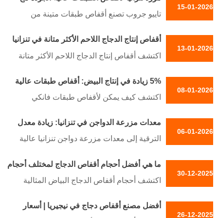
15-01-2026
دعم مصنع محلي
لزيادة الإنتاجية بنسبة 40%. احصل على نصائح
تاييو جروب تصنع أقفاص طبقات متينة من
الخبراء حول التكلفة وعائد الاستثمار وحلول
الصلب Q235 في تنزانيا، وتقدم أسعارًا مباشرة
الزراعة الذكية.
أقفاص إنتاج الدجاج اللاحم الأكثر متانة في تنزانيا
من المصنع، وتصميمًا مقاومًا للتآكل، ودعمًا فنيًا
13-01-2026
لعام 2026: قطع غيار محلية وخدمة مضمونة
محليًا لمزارع الدواجن.
اكتشف أقفاص إنتاج الدجاج اللاحم الأكثر متانة
في تنزانيا لعام 2026 بتقنية ألمانية. قطع غيار
5% زيادة في إنتاج البيض: أقفاص طبقات عالية
محلية وخدمة مضمونة لمزارع الدواجن. متانة
08-01-2026
الجودة في نيجيريا
98.7%، عمر افتراضي أكثر من 10 سنوات
اكتشف كيف يمكن لأقفاص طبقات فانكي
وتكاليف صيانة أقل بنسبة 44.7%.
المجلفنة بالغمس الساخن في نيجيريا أن تعزز
معدات مزرعة الدواجن في تنزانيا: زيادة معدل
إنتاج البيض بنسبة 25%. متينة، صحية،
06-01-2026
البقاء على قيد الحياة بنسبة 20%
ومدعومة محليًا لنجاح الدواجن.
الترقية إلى معدات مزرعة دواجن تنزانيا عالية
الجودة من قبل مجموعة Taiyu لزيادة معدل
ما هي أفضل أحجام أقفاص الدجاج لمختلف أحجام
بقاء القطيع بنسبة 20% وتحقيق تربية دواجن
30-12-2025
تربية الدواجن في إثيوبيا؟
مربحة ومستدامة.
اكتشف أحجام أقفاص الدجاج البياض المثالية
لمزارع الدواجن في إثيوبيا - من العمليات
أفضل مصنع أقفاص دجاج في نيجيريا | أسعار
الصغيرة إلى الكبيرة. توصيات الخبراء حول
26-12-2025
الجملة