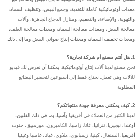
معدات أوتوماتيكية كاملة للتغذية، وجمع البيض، وتنظيف السماد،
والتهوية، والإضاءة، والتعقيم، ومنازل الدجاج الجاهزة، وآلات
معالجة البيض، ومعدات معالجة السماد، ومعدات معالجة العلف،
ومعدات تجفيف السماد، ومعدات إنتاج صواني البيض وما إلى ذلك
1. هل أنتم مصنع أم شركة تجارية؟
نحن مصنع لدينا آلات إنتاج أوتوماتيكية. يمكننا أن نعرض لك فيديو
للآلات وهي تعمل. نحتاج فقط إلى أسبوعين لتحضير البضائع
المطلوبة
2. كيف يمكنني معرفة جودة منتجاتكم؟
لدينا الكثير من العملاء في أفريقيا وآسيا، بما في ذلك الفلبين،
أوغندا، نيجيريا، تنزانيا، غانا، زامبيا، الكاميرون، موزمبيق، جنوب
أفريقيا، السنغال، كينيا، زيمبابوي، ملاوي، غيانا، غامبيا وغينيا