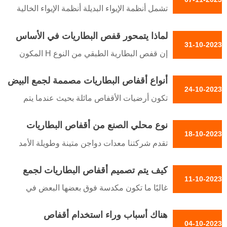
الاستفادة من المساحة داخل بيوت الدواجن
تشمل أنظمة الإيواء البديلة أنظمة الإيواء الخالية
من خلال تكديس طبقات متعددة من
من الأقفاص والمراعي الحرة والمراعي
الأقفاص
لماذا يتمحور قفص البطاريات في الأساس
31-10-2023
حول إنتاج البيض واللحوم
إن قفص البطارية الطبقي من النوع H المكون
من 4 طبقات هو نظام متخصص تم تطويره
أنواع أقفاص البطاريات مصممة لجمع البيض
لإيواء الدجاج البياض في شكل طبقات متدرجة
24-10-2023
بسرعة وكفاءة
ومكدسة
تكون أرضيات الأقفاص مائلة بحيث عندما يتم
وضع البيض يتدحرج من القفص إلى حوض
نوع محلي الصنع من أقفاص البطاريات
18-10-2023
التجارية المصنوعة محليًا للعناية بالطيور
تقدم شركتنا معدات دواجن متينة وطويلة الأمد
الداجنة بفعالية
ومناسبة لمزرعة الدواجن الخاصة بك مثل
كيف يتم تصميم أقفاص البطاريات لجمع
مغذيات الدواجن وأنظمة سقي الدجاج إلى
11-10-2023
البيض بسرعة وكفاءة في العمل
مساكن الدواجن والأرضيات والأقفاص وأقفاص
غالبًا ما تكون مكدسة فوق بعضها البعض في
الدجاج وحظائر الطيور
منشآت الدواجن التجارية
هناك أسباب وراء استخدام أقفاص
04-10-2023