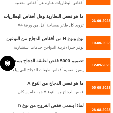
البطاريات لإيواء الدجاج البياض
أقفاص البطاريات عبارة عن أقفاص معدنية
صغيرة مصممة لإيواء العديد من الدجاج، لإنتاج
ما هو قفص البطارية وهل أقفاص البطاريات
البيض في المقام الأول
26-09-2023
قاسية
تزويد كل طائر بمساحة أقل من ورقة A4
القياسية. المساحة الضيقة تمنع الدجاج من
نوع ونوع H من أقفاص الدجاج من النوعين
إظهار سلوكيات طبيعية مثل التعشيش أو فرد
19-09-2023
A و H لتبسيط عمليات الزراعة اليومية
أجنحتها بالكامل
يوفر خبراء تربية الدواجن خدمات استشارية
احترافية لتوجيه المزارعين في اختيار نظام
تصميم 5000 قفص لطبقة الدجاج بسعر
أقفاص الدجاج المناسب بناءً على احتياجات

12-09-2023
المصنع أقفاص بطارية الدواجن بسعر
مزارعهم وقدراتهم
يتميز تصميم أقفاص طبقات الدجاج التي يبلغ
المصنع
عددها 5000 طائر مع قفص بطاريات الدواجن
ما هو قفص الدجاج من النوع A
بسعر المصنع بهيكله المتدرج
05-09-2023
قفص الدجاج من النوع A هو نظام إسكان
متخصص مصمم لتربية الدجاج الطبقي لإنتاج
لماذا يسمى قفص الفروج من نوع h
البيض. وقد أحدث هذا النظام المبتكر للأقفاص
28-08-2023
ثورة في تربية الدواجن من خلال الاستخدام