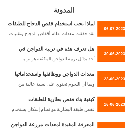
المدونة
لماذا يجب استخدام قفص الدجاج للطبقات
06-07-2023
لقد حققت معدات نظام أقفاص الدجاج وتقنيات
التحكم البيئي ذات الصلة بعض الإنجازات، مثل
هل تعرف هذه في تربية الدواجن في
تقنية مياه الشرب بالحلمة، وتقنية التغذية
30-06-2023
مزرعة الدواجن
الأوتوماتيكية، وتقنية التبريد، وتقنية الثروة
أحد بدائل تربية الدواجن المكثفة هو تربية
الحيوانية
المراعي الحرة حيث يُسمح للطيور بالتجول
معدات الدواجن ووظائفها واستخداماتها
بحرية. ويستخدم منتجو الدواجن بشكل روتيني
23-06-2023
الأدوية المعتمدة على المستوى الوطني، مثل
وبما أن اللحوم تحتوي على نسبة عالية من
المضادات الحيوية، في الأعلاف أو مياه الشرب،
البروتين فقد ازدادت الحاجة إليها، وبما أنه من
لعلاج الأمراض أو لمنع تفشي الأمراض {#$$^}
كيفية بناء قفص بطارية للطبقات
السهل الحصول عليها من لحوم الدواجن
16-06-2023
{#$$^}
ومنتجاتها مثل البيض، فلن يكون هناك أي ضياع
قفص طبقة البطارية هو نظام إسكان يستخدم
في البحث عن فهم تربية الدواجن وإدارتها حتى
في الغالب لتربية الطيور الداجنة وهو مناسب
لو كانت على نطاق ضيق
المعرفة المفيدة لمعدات مزرعة الدواجن
لعدة طرق لتربية الدواجن. وتركز تربية الدواجن