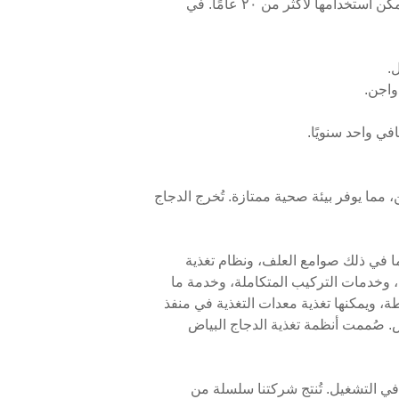
والتغذية، وجمع البيض تلقائيًا. ورغم أن تكلفة المعدات أعلى من تكلفة تربية الدجاج الأرضي، إلا أن كفاءتها عالية، ويمكن استخدامها لأكثر من ٢٠ عامًا. في
مين، مما يوفر بيئة صحية ممتازة. تُخرج الدجاج
ما في ذلك صوامع العلف، ونظام تغذية
، وخدمات التركيب المتكاملة، وخدمة ما
ة، ويمكنها تغذية معدات التغذية في منفذ
اض. صُممت أنظمة تغذية الدجاج البياض
في التشغيل. تُنتج شركتنا سلسلة من