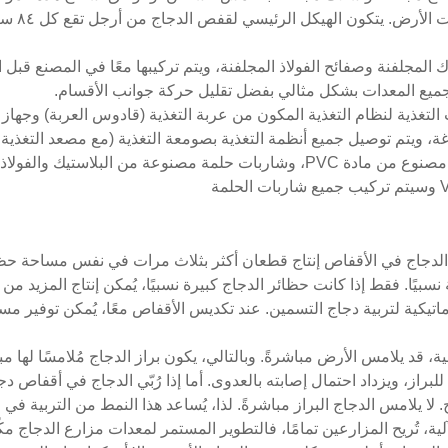
٢. صُمم ن
لاك المجلفنة وصفائح الفولاذ المجلفنة، ويتم تركيبها معًا في المصنع قب
ميع المعدات بشكل مثالي بفضل تقليل حركة جوانب الأقسام.
التغذية لنظام التغذية المكون من عربة التغذية (قادوس العربة) وجهاز 
ويتم توصيل جميع أنظمة التغذية بصومعة التغذية (مع مصعد التغذية ون
5. يتكون نظام الري من أنبوب مربع الشكل مصنوع من مادة PVC، وشاربات حلمة مص
بية الدجاج في الأقفاص إنتاج قطعان أكثر بثلاث مرات في نفس مساحة حظير
يًا. فقط إذا كانت حظائر الدجاج كبيرة نسبيًا، يُمكن إنتاج المزيد من ا
اتيكية لتربية دجاج التسمين. عند تكديس الأقفاص معًا، يُمكن توفير م
ية، قد يلامس الأرض مباشرةً. وبالتالي، يكون براز الدجاج مُلامسًا لها م
براز، ويزداد احتمال إصابته بالعدوى. أما إذا رُبّي الدجاج في أقفاص
لا يلامس الدجاج البراز مباشرةً. لذا، يُساعد هذا النمط من التربية ف
لية، تُريح المزارعين تمامًا، فالتطوير المستمر لمعدات مزارع الدجاج مكّ