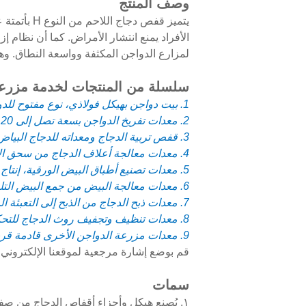
وصف المنتج
يتميز قفص
الأفراد يمنع انتشار الأمراض. كما أن نظام إز
لمزارع الدواجن المكثفة وواسعة النطاق. وهو مناسب أكثر لاستيعاب ما بين
سلسلة من المنتجات لخدمة مزرعة 
1. بيت دواجن بهيكل فولاذي، نوع مفتوح للدول الحارة ونوع مغلق للدول الباردة
2. معدات تفريخ الدواجن بسعة تصل إلى 120 ألف بيضة + لتكون بيت تفقيس
3. قفص تربية الدجاج ومعداته للدجاج البياض، والدجاج بعمر يوم واحد، والحاضنة، والدجاج اللاحم، وأمهات الدجاج
4. معدات معالجة أعلاف الدجاج من سحق الأعلاف وخلطها إلى المخزون إلى تغذية الدجاج
5. معدات تصنيع أطباق البيض الورقية، إنتاج من 1000 طبق في الساعة إلى 6000 طبق في الساعة
6. معدات معالجة البيض من جمع البيض التلقائي إلى تعبئة البيض في الصواني
7. معدات ذبح الدجاج من الذبح إلى التعبئة المفرغة من الهواء
8. معدات تنظيف وتجفيف روث الدجاج للتحكم في محتوى الماء في روث الدجاج بين 10% و40%
9. معدات مزرعة الدواجن الأخرى قادمة قريبا...
قم بوضع إشارة مرجعية لموقعنا الإلكتروني
سمات
١. يُصنع هيكل وأجزاء أقفاص الدجاج من صفائح مجلفنة وأسلاك مجلفنة بالغمس الساخن. وتتوافق أسطح هذه المواد المجلفنة مع أعلى المعايير.