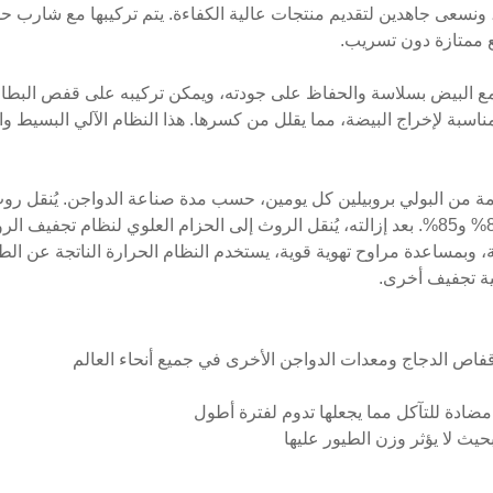
ا، ونسعى جاهدين لتقديم منتجات عالية الكفاءة. يتم تركيبها مع شارب
ع ممتازة دون تسريب.
سبة لإخراج البيضة، مما يقلل من كسرها. هذا النظام الآلي البسيط والمد
حزمة من البولي بروبيلين كل يومين، حسب مدة صناعة الدواجن. يُنقل رو
شاحنات. وتتراوح نسبة رطوبة الروث بين 80% و85%. بعد إزالته، يُنقل الروث إلى الحزام العلو
ة، وبمساعدة مراوح تهوية قوية، يستخدم النظام الحرارة الناتجة عن الط
ة تجفيف أخرى.