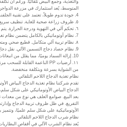
المتوسط، يُعد استثمارك في مزرعة الدواجن 
4. جودة تدوم طويلاً، تعتمد على تقنية الجلفنة بالغمس الساخن لضمان عمر خدمة يتراوح بين 15 و20 عامًا
٥. ظروف زراعة صحية للغاية. تنظيف سريع وسهل، وتعقيم بعد كل محصول، وتقليل الفترات الفاصلة بين المحاصيل.
٦. تحكم آلي في التهوية ودرجة الحرارة. يتم التحكم في التهوية وضبطها بواسطة وحدة التحكم وفقًا لبيئة حظيرة الدواجن.
7. نظام أوتوماتيكي بالكامل يتضمن نظام تغذية ونظام شرب ونظام التحكم في البيئة ونظام تنظيف السماد
٨. نظام تربية آلي متكامل. قطيع صحي ومتجانس، معدل نمو متزايد، كفاءة تغذية محسنة، إمكانية إنتاج محصول إضافي واحد سنويًا.
9. نظام حصاد دجاج التسمين الآلي. نقل دجاج التسمين الجاهز للذبح آليًا خارج الحظيرة.
10. إزالة السماد يوميًا، مما يقلل من انبعاثات الأمونيا في المنزل
١١. أرضيات PP الناعمة القابل
من الشواية بسرعة وبتكلفة منخفضة.
نظام تغذية الدجاج اللاحم التلقائي
تقدم شركتنا نظام تغذية الدجاج البياض الأ
الدجاج البياض الأوتوماتيكي على شكل سلم، 
بعد البيع. صوامع العلف هي نوع من معدات تخ
التفريغ. في ظل ظروف تربية الدجاج وإدارته ا
الأوتوماتيكية على شكل سلم علميًا، وتتميز 
نظام شرب الدجاج اللاحم التلقائي
يُعد نظام الشرب الآلي في أقفاص البطاريات