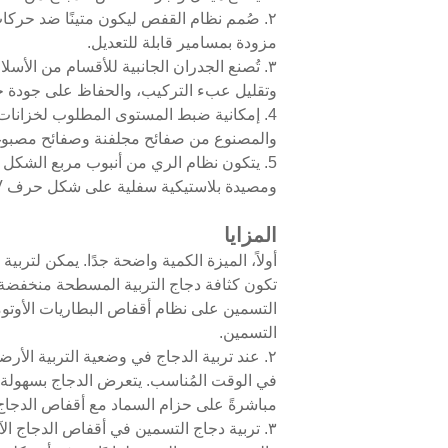
مزودة بمسامير قابلة للتعديل.
٣. تُصنع الجدران الجانبية للأقسام من الأس
وتقليل عبء التركيب، والحفاظ على جودة ج
4. إمكانية ضبط المستوى المطلوب لخزانات 
والمصنوع من صفائح مجلفنة وصفائح مصبوغة، 
ومصيدة بلاستيكية سفلية على شكل حرف V وسيتم تركيب جميع شاربات الحلمة
المزايا
أولاً، الميزة الكمية واضحة جدًا. يمكن لتر
تكون كثافة دجاج التربية المسطحة منخفضة نسب
التسمين على نظام أقفاص البطاريات الأوتوم
التسمين.
٢. عند تربية الدجاج في وضعية التربية الأرض
في الوقت المُناسب. يتعرض الدجاج بسهولة لل
مباشرةً على حزام السماد مع أقفاص الدجاج. 
٣. تربية دجاج التسمين في أقفاص الدجاج الآ