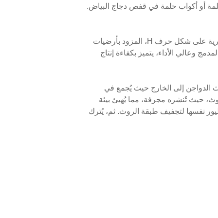
 حلمة أو أكواب حلمة في قفص دجاج البياض.
صُمم نظام جمع البيض الآلي من شركتنا لجمع البيض بسلاسة والحفاظ على جودته، ويمكن تركيبه على قفص البطارية على شكل حرف H، المزود بأرضيات
مج وعالي الأداء، يتميز بكفاءة إنتاج
ث الدواجن إلى الخارج حيث يُجمع في
ي لنظام تجفيف الروث، حيث تُنشره مجرفة، مما يُهيئ بيئة
يور نفسها لتجفيف طبقة الروث. ثم، يُترك