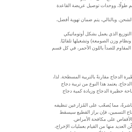
ظام القفص ليكون متينًا ضد حركات الأرض. يتكون الهيكل الرئيسي لقفص الدجاج من أرجل تقع كل ٨٤ سم طولًا، ووحدات توصيل عريضة القاعدة
ل الشحن. وبالتالي، يتم ضمان تهوية أفضل،
التوزيع الذي يعمل بشكل أوتوماتيكي
ظام وزن الصومعة) وتشغيلها تلقائيًا.
نوعة من البلاستيك والفولاذ المقاوم للصدأ باللون الأحمر، في كل قسم
ة الدجاج مقارنةً بالتربية المسطحة. لذا،
لدجاج. يعتمد هذا النوع من تربية دجاج
ساحة حظيرة الدجاج وزيادة كمية دجاج
باشرةً، مما يُصعّب على المُزارعين تنظيفه
 دجاج التسمين، فإن براز القطيع سيسقط
ي الأقفاص على مكافحة الأمراض.
ن العديد منها من القيام بعمليات الإخراج،