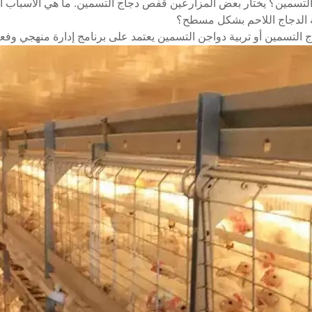
 التسمين؟ يختار بعض المزارعين قفص دجاج التسمين. ما هي الأسباب ال
بية الدجاج اللاحم بشكل مسطح؟
ج التسمين أو تربية دواجن التسمين يعتمد على برنامج إدارة منهجي وفعال