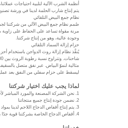
أنظمة الشرب الآلية لتلبية احتياجات عملائن
يتم إنتاج شارب الحلمة لدينا في ورشة تصني
نظام جمع البيض التلقائي
مرنة مقواة تساعد على الحفاظ على زاوية منا
وجودة عالية، وهو من إنتاج شركتنا.
حزام إزالة السماد التلقائي
يُنفَّذ نظام إزالة روث الدواجن باستخدام أ
مثالية لنموّ البياض. عبر نفق متصل بالسقيف
ليسقط على حزام سفلي من النفق بعد عملي
لماذا يجب عليك اختيار شركتنا
1. نحن الشركة المصنعة والمورد المباشر لأقفاص الدجاج ومعدات الدواجن الأخرى في جميع أنحاء العالم
2. نضمن جودة إنتاج جميع منتجاتنا
3. يتم إنتاج أقفاص الدجاج اللاحم لدينا بمواد مضادة للتآكل مما يجعلها تدوم لفترة أطول
4. أقفاص الدجاج الخاصة بشركتنا قوية جدًا بحيث لا يؤثر وزن الطيور عليها
خدماتنا