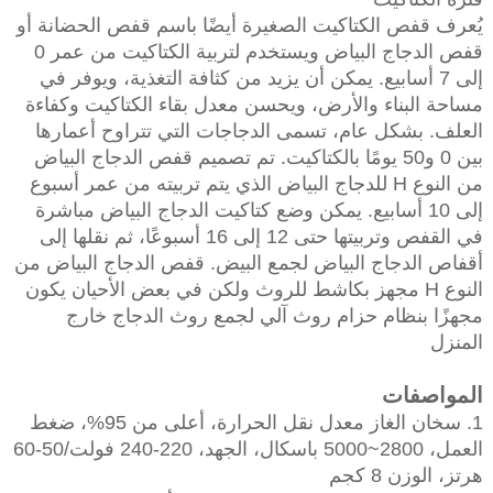
يُعرف قفص الكتاكيت الصغيرة أيضًا باسم قفص الحضانة أو
قفص الدجاج البياض ويستخدم لتربية الكتاكيت من عمر 0
إلى 7 أسابيع. يمكن أن يزيد من كثافة التغذية، ويوفر في
مساحة البناء والأرض، ويحسن معدل بقاء الكتاكيت وكفاءة
العلف. بشكل عام، تسمى الدجاجات التي تتراوح أعمارها
بين 0 و50 يومًا بالكتاكيت. تم تصميم قفص الدجاج البياض
من النوع H للدجاج البياض الذي يتم تربيته من عمر أسبوع
إلى 10 أسابيع. يمكن وضع كتاكيت الدجاج البياض مباشرة
في القفص وتربيتها حتى 12 إلى 16 أسبوعًا، ثم نقلها إلى
أقفاص الدجاج البياض لجمع البيض. قفص الدجاج البياض من
النوع H مجهز بكاشط للروث ولكن في بعض الأحيان يكون
مجهزًا بنظام حزام روث آلي لجمع روث الدجاج خارج
المنزل
المواصفات
1. سخان الغاز معدل نقل الحرارة، أعلى من 95%، ضغط
العمل، 2800~5000 باسكال، الجهد، 220-240 فولت/50-60
هرتز، الوزن 8 كجم