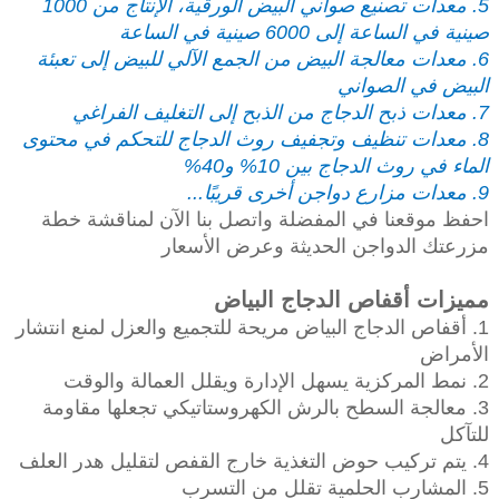
5. معدات تصنيع صواني البيض الورقية، الإنتاج من 1000
صينية في الساعة إلى 6000 صينية في الساعة
6. معدات معالجة البيض من الجمع الآلي للبيض إلى تعبئة
البيض في الصواني
7. معدات ذبح الدجاج من الذبح إلى التغليف الفراغي
8. معدات تنظيف وتجفيف روث الدجاج للتحكم في محتوى
الماء في روث الدجاج بين 10% و40%
9. معدات مزارع دواجن أخرى قريبًا...
احفظ موقعنا في المفضلة واتصل بنا الآن لمناقشة خطة
مزرعتك الدواجن الحديثة وعرض الأسعار
مميزات أقفاص الدجاج البياض
1. أقفاص الدجاج البياض مريحة للتجميع والعزل لمنع انتشار
الأمراض
2. نمط المركزية يسهل الإدارة ويقلل العمالة والوقت
3. معالجة السطح بالرش الكهروستاتيكي تجعلها مقاومة
للتآكل
4. يتم تركيب حوض التغذية خارج القفص لتقليل هدر العلف
5. المشارب الحلمية تقلل من التسرب