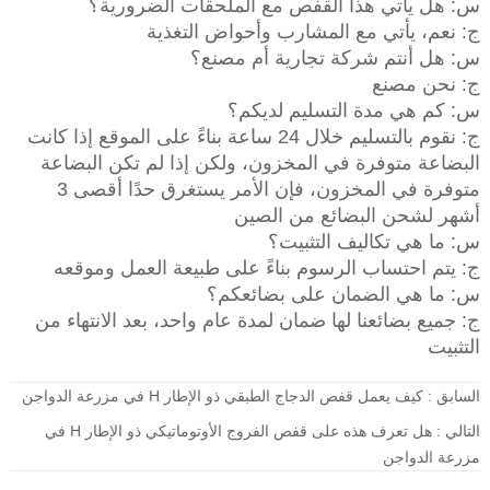
س: هل يأتي هذا القفص مع الملحقات الضرورية؟
ج: نعم، يأتي مع المشارب وأحواض التغذية
س: هل أنتم شركة تجارية أم مصنع؟
ج: نحن مصنع
س: كم هي مدة التسليم لديكم؟
ج: نقوم بالتسليم خلال 24 ساعة بناءً على الموقع إذا كانت
البضاعة متوفرة في المخزون، ولكن إذا لم تكن البضاعة
متوفرة في المخزون، فإن الأمر يستغرق حدًا أقصى 3
أشهر لشحن البضائع من الصين
س: ما هي تكاليف التثبيت؟
ج: يتم احتساب الرسوم بناءً على طبيعة العمل وموقعه
س: ما هي الضمان على بضائعكم؟
ج: جميع بضائعنا لها ضمان لمدة عام واحد، بعد الانتهاء من
التثبيت
السابق :
كيف يعمل قفص الدجاج الطبقي ذو الإطار H في مزرعة الدواجن
التالي :
هل تعرف هذه على قفص الفروج الأوتوماتيكي ذو الإطار H في
مزرعة الدواجن