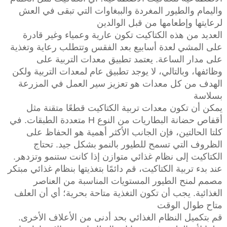
واليمام والطيور المغردة والببغاوات التي تبقى في العش
لرعايتها وإطعامها من قبل الوالدين
العديد من هذه الكتاكيت تكون عارية وعمياء وغير قادرة
على المشي لعدة أسابيع بعد الفقس وتتطلب رعاية وتغذية
على مدار الساعة. يعتمد تطبيق معدات التربية على
وظائفها، وبالتالي، لا يوجد تطبيق عام لمعدات التربية ولكن
الهدف من كل معدات هو تعزيز سير العمل في المزرعة
بسلاسة
يمكن أن تكون معدات تربية الكتاكيت قطعًا متقنة مثل
أقفاص حضانة البطاريات من النوع H متعددة الطبقات. في
كلتا الحالتين، فإن الجانب الأكثر أهمية هو الحفاظ على
الظروف التي تسمح للطيور بالنمو بشكل جيد. تحتاج
الكتاكيت إلى نظام غذائي متوازن إذا كانت ستنمو وتزدهر.
عند بدء تربية الكتاكيت، قم دائمًا بتغذيتها بنظام غذائي مبتكر
مصمم لمنح الطيور المستويات المناسبة من العناصر
الغذائية. يجب أن تكون التغذية متاحة بحرية؛ أي أن العلف
متاح طوال الوقت
قم بتكميل النظام الغذائي بحد أدنى من الأعلاف الأخرى.