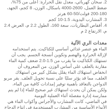
2. سخان كهربائي، معدل نقل الحرارة: أعلى من 75%،
ضغط العمل، 2600-4000 باسكال، الوزن، 8 كجم، الجهد،
180-200 فولت/50-60 هرتز
3. المشارب اليدوية، 1.5-10 كجم
4. أقفاص البطاريات، سعة 160، الطول 2.2 م، العرض 2.4
م، الارتفاع 2 م
معدات الري الآلية
الماء هو عنصر غذائي أساسي للكتاكيت. يتم استخدامه
لإزالة الحرارة والهضم وتكوين أنسجة الجسم. يجب أن
تستهلك الكتاكيت ما يقرب من 1.5-2.0 ضعف كمية الماء
مقارنة بالعلف على أساس الوزن. من المعروف أن
انخفاض استهلاك الماء يقلل بشكل كبير من استهلاك
العلف، مما قد يؤثر سلبًا على نسبة تحويل العلف. يقر مربو
الدواجن بالتعاقد بأهمية توفير إمدادات كافية من الماء،
ولكن يمكن أن يحدث استهلاك غير صحيح للماء إذا لم يتم
ممارسة إدارة مفصلة أثناء العملية اليومية
في الماضي، كانت المشارب والأجراس وأكواب الماء هي
الأنواع الأساسية من المشارب المستخدمة في إنتاج الدجاج