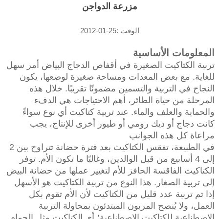
مزرعة الدواجن
الوقت :25-01-2012
المعلومات الأساسية
تربية الكتاكيت الصغيرة في أقفاص الدجاج البياض أمر سهل
للغاية. مع بعض المعدات ومساحة صغيرة لوضعها، يكون
النجاح في التربية والتسمين مضمونًا تقريبًا. خلال هذه
المرحلة من حياة الطائر، أهم الاحتياجات هي الدفء
والحماية والعلف والماء. عند تربية كتاكيت أي نوع سواءً
كانت دجاج أو ديك رومي أو طيور أخرى للإنتاج، يجب
مراعاة كل هذه الجوانب
في الطبيعة، تفقس الكتاكيت بعد فترة حضانة تتراوح بين 2
إلى 4 أسابيع من قبل الوالدين، وغالبًا ما تكون الأم. توفر
الكتاكيت الفاقسة الحافز للأم لتغيير عملها من حضانة البيض
إلى تربية الصغار. هذا النوع من تربية الكتاكيت هو الأسهل
إذا تم تربية عدد قليل من الكتاكيت لأن الأم تقوم بكل
العمل، ولا يُنصح المربون المبتدئون بمحاولة التربية
الاصطناعية للكتاكيت الاصطناعية؛ أي الكتاكيت مثل الحمام