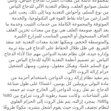
بمجموعة كاملة من معدات الشرب للدجاج البياض، والتي
تشمل صوامع العلف، ونظام التغذية الآلي للدجاج البياض
من نوع السلم، وأحواض التغذية وما إلى ذلك. يجب على
المزارعين مراعاة نقاط القوة في التكنولوجيا، والخدمة
الموثوقة والمجموعة الكاملة من خدمات التثبيت وخدمة ما
بعد البيع. صومعة العلف هي نوع من معدات تخزين العلف
الجاف المسحوق أو الحبيبي المناسب للمزارع الكبيرة
والمتوسطة الحجم، ويمكنها تغذية معدات التغذية عند منفذ
التفريغ. في ظل ظلال الحفاظ على الدجاج في بيئة تربية
وإدارة جيدة، فإن نظام تغذية الدواجن مهم جدًا لأداء الدجاج
البياض. تم تصميم أنظمة التغذية الآلية للدجاج البياض من
نوع السلم علميًا، وهيكل معقول، ومتين، وسهل التشغيل
حزام إزالة الروث الآلي
يتم تنفيذ نظام إزالة روث الدواجن باستخدام أحزمة من
مادة البولي بروبيلين كل يومين، اعتمادًا على طول صناعة
الدجاج. تم نقل روث الدواجن إلى الخارج حيث تم جمعه
على الشاحنات. وكانت نسبة رطوبة الروث تتراوح بين 80%
و85%. بمجرد إزالته، يتم نقل الروث إلى الحزام العلوي
لنظام تجفيف الروث حيث يقوم أشعل بنشره، مكونًا ظروفًا