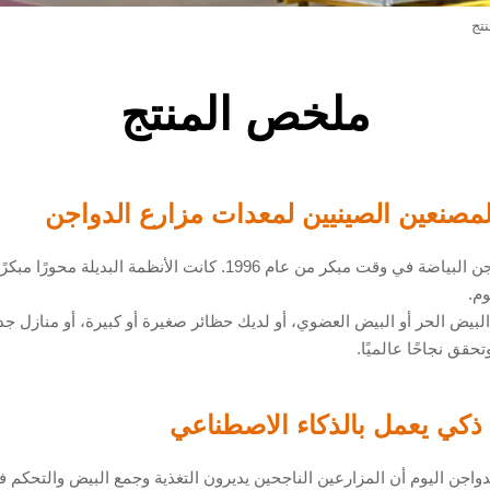
تج
ملخص المنتج
لمصنعين الصينيين لمعدات مزارع الدواجن
بدأت TAIYU تجربتها مع أقفاص الدواجن البياضة في وقت مبكر من عام 6
م.
بيض الحر أو البيض العضوي، أو لديك حظائر صغيرة أو كبيرة، أو منازل جديد
تحقق نجاحًا عالميًا.
 ذكي يعمل بالذكاء الاصطناعي
الدواجن اليوم أن المزارعين الناجحين يديرون التغذية وجمع البيض والتحكم ف