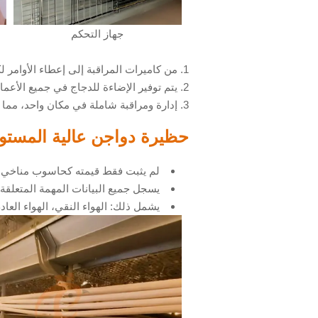
جهاز التحكم
1. من كاميرات المراقبة إلى إعطاء الأوامر لكل حظيرة، من جمع البيانات إلى تقرير تحليل البيانات بالذكاء الاصطناعي، وكشف الحالات غير الطبيعية ونظام الإنذار.
2. يتم توفير الإضاءة للدجاج في جميع الأعمار، مما يعزز مناعتها ويزيد من إنتاجيتها.
3. إدارة ومراقبة شاملة في مكان واحد، مما يعزز باستمرار أرباح المزرعة.
حظيرة دواجن عالية المست
لم يثبت فقط قيمته كحاسوب مناخي، و
يسجل جميع البيانات المهمة المتعلقة ب
يشمل ذلك: الهواء النقي، الهواء العادم