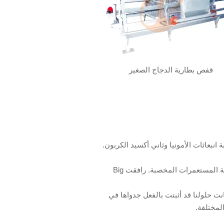
قفص بطارية الدجاج الصغير
بعاثات الأمونيا وثاني أكسيد الكربون.
في عام 1988، اعتمد البرلمان السويدي قانونًا يحظر أقفاص الدجاج البياض. أدى هذا القرار إلى تطوير أول أنظمة المستعمرات المخصبة. رافقت Big
نا من تقديم بدائل للأقفاص قبل وقت طويل من حظرها في الاتحاد الأوروبي في عام 2012 - وكانت حلولنا قد أثبتت بالفعل جدواها في
لمختلفة.