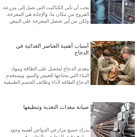
يجب أن تأتي الكتاكيت التي تصل إلى مزرعة
الفروج من مكان ما، والإجابة هي المفرخة.
ولكن من أين تحصل المفرخة على البيض
اللازم لتفريخ الكتاكيت؟ هنا يأتي دور مزارع
تربية دجاج التسمين. تربي مزارع تربية
الدجاج اللاحم، التي يديرها مزارعو تفريخ
أسباب أهمية العناصر الغذائية في
بيض الدجاج اللاحم، إناث (دجاجات) وذكور
الدجاج
(ديوك) الطيور التي هي آباء دجاج التسمين.
تتزاوج هذه الدجاجات والديكة لإنتاج بيض
مخصب (يختلف عن بيض المائدة الذي
يتغذى الدجاج ليحصل على الطاقة ومواد
نأكله)، والذي يتم بيعه إلى مفرخات الدجاج
البناء التي يحتاجها للعيش والنمو، ويستخدم
اللاحم لحضنه
الدجاج الطاقة لأداء وظائف الجسم الطبيعية
مثل التنفس والمشي والأكل والهضم
والحفاظ على درجة حرارة الجسم. توفر
المغذيات للدواجن الطاقة والمواد اللازمة
صيانة معدات التغذية وتنظيفها
لنمو العظام واللحم والريش والبيض. كل
مركب من هذه المركبات مهم في تزويد
الدواجن بالعناصر الغذائية التي تحتاجها،
ويمكن أن يكون لنقص أحد هذه المركبات
يدرك جميع مزارعي الدواجن أهمية وجود
عواقب صحية خطيرة على الدواجن
برنامج دقيق للتنظيف والتطهير في