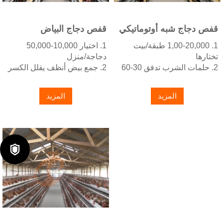
+8618830120193
قفص دجاج شبه أوتوماتيكي
قفص دجاج البياض
من النوع H
الأوتوماتيكي بالكامل من
1. 1,00-20,000 طبقة/بيت
1. اختيار 10,000-50,000
النوع A
تختارها
دجاجة/منزل
2. حلمات الشرب تدفق 30-60
2. جمع بيض أنظف يقلل الكسر
مل/دقيقة
بنسبة 0.5%
3. مغطس ساخن بالزنك (طبقة
3. تحسين النظافة يساعد في
المزيد
المزيد
نموذجية ≥ 275 جم/م²)
تقليل معدل الوفيات إلى <3%
4. تقليل الأمونيا بنسبة ~ 35-
4. يمكن لـ 1-2 فنيين التعامل
40%
مع 15,000-30,000 طائر
5. استقبال /واتساب رقم:
5. رقم الاستقبال/واتساب:
+8618830120193
+8618830120193
