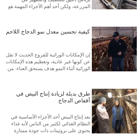
المزرعة، ولكن أحد أهم الأجزاء المهمة هو
معدات التغذية. فمنذ البداية، ستقضي
القطعان وقتًا كبيرًا في تناول العلف. في
الواقع، سوف يستغرق تناول القطعان
كيفية تحسين معدل نمو الدجاج اللاحم
للطعام وقتًا أطول من الوقت الذي تستغرقه
القطعان في تناول الطعام أكثر من الوقت
الذي تستغرقه في الشرب حتى لو كان حجم
العلف نصف حجم الماء
إن الإمكانات الوراثية للفروج الحديث لا تقل
عن كونها غير عادية، وتعظيم هذه الإمكانات
الوراثية أثناء النمو هدف يستحق العناء. من
الضروري توفير جميع العناصر الغذائية
والماء والهواء النقي والمدخلات الأخرى التي
تسمح للطائر بالنمو إلى أقصى حد ممكن،
طرق بديلة لزيادة إنتاج البيض في
ولكن من المهم أيضًا التفكير في سرعة نمو
أقفاص الدجاج
الطائر لإنهاء السباق بقوة وكفاءة
يعد إنتاج البيض أحد الأجزاء الأساسية في
النظام الغذائي لكثير من الناس لأنه غذاء
يحتوي على بروتينات ذات جودة ممتازة
وغنية بالعناصر الغذائية. وقد تسبب ذلك في