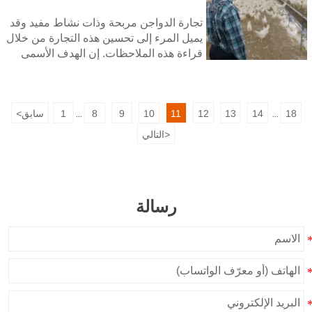
تجارة الدواجن مربحة وذات نشاط مفيد وقد
يميل المرء إلى تحسين هذه التجارة من خلال
قراءة هذه الملاحظات. إن الهدف الأسمى
لكل مزارع دواجن هو تحقيق مبيعات كبيرة
في كل موسم حصاد، وللأسف فإن الكثير
من مزارعي الدواجن يتعثرون في هذه
18
14
13
12
11
10
9
8
1
سابق
<
النقطة، فهم يقضون شهوراً في تربية وتغذية
...
...
الدجاج وعندما يحين وقت البيع لا يحققون
>
التالي
نتائج كبيرة ليس بسبب نقص الطلب على
منتجاتهم، ولكن لأنهم لم يهتموا حقاً بجوانب
المبيعات والتسويق في أعمالهم
رسالة