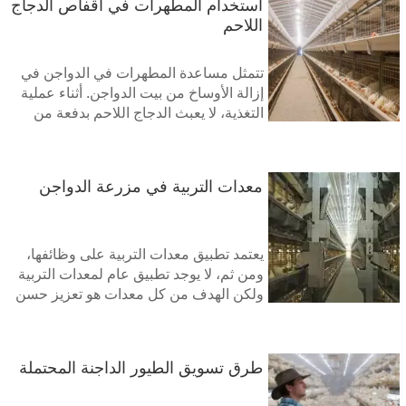
استخدام المطهرات في أقفاص الدجاج
البيض يمكن أن يكون أحد العلامات الأولى
اللاحم
لمشكلة في المزرعة
تتمثل مساعدة المطهرات في الدواجن في
إزالة الأوساخ من بيت الدواجن. أثناء عملية
التغذية، لا يعبث الدجاج اللاحم بدفعة من
الدجاج، وستترك أقفاص الدجاج اللاحم
مسببات الأمراض وتلوث البيئة. إذا لم يتم
القضاء على مسببات الأمراض هذه، فمن
معدات التربية في مزرعة الدواجن
السهل أن تصيب الدفعة التالية من الدجاج.
لذلك، قم بعمل جيد في تطهير المنزل
الفارغ، بحيث تتمتع كل دفعة من الدجاج ببيئة
معيشية نظيفة وصحية، من أجل منع انتشار
يعتمد تطبيق معدات التربية على وظائفها،
الأمراض المختلفة
ومن ثم، لا يوجد تطبيق عام لمعدات التربية
ولكن الهدف من كل معدات هو تعزيز حسن
سير المزرعة. يتم سرد تطبيق كل معدات
على النحو التالي
طرق تسويق الطيور الداجنة المحتملة