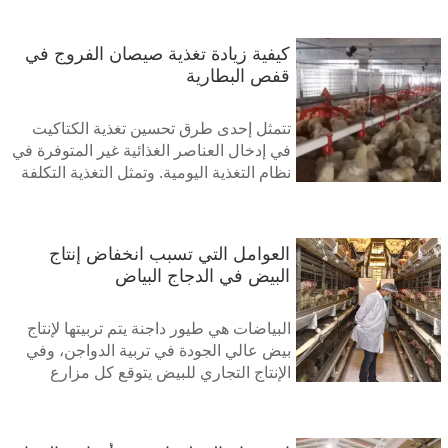
طلب كبير على البيض في السوق. إذا كنت
تربي دجاجاً بياضاً لإنتاج البيض إما للعمل أو
كيفية زيادة تغذية صيصان الفروج في
للاستهلاك الذاتي، فمن المؤكد أنك مهتم
قفص البطارية
بمعرفة كيفية زيادة إنتاج البيض من دجاجاتك
تتمثل إحدى طرق تحسين تغذية الكتاكيت
في إدخال العناصر الغذائية غير المتوفرة في
نظام التغذية اليومية. وتمثل التغذية التكلفة
الرئيسية في تربية الدجاج اللاحم ولها آثار
مهمة على الأثر البيئي، سواء بشكل مباشر أو
غير مباشر
العوامل التي تسبب انخفاض إنتاج
البيض في الدجاج البياض
البياضات هي طيور داجنة يتم تربيتها لإنتاج
بيض عالي الجودة في تربية الدواجن، وفي
الإنتاج التجاري للبيض يتوقع كل مزارع
دواجن الحصول على أفضل إنتاجية من
البيض من البياضات. وعندما ينخفض هذا
التوقع، يصبح مصدر قلق لأن انخفاض إنتاج