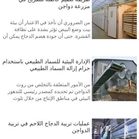
مزرعة دواجن
من الضروري أن نأخذ في الاعتبار أن بيئة
بيت وضع البيض تؤثر بشدة على نظافة
القشرة. حتى أن جودة هضم الدجاج يمكن أن
تتداخل أيضًا مع جودة البيضة (جانب التلوث
إلى جانب جميع عمليات نقل التغذية الأخرى
إلى DOC). في الواقع، بعد وضع البويضات،
الإدارة البيئية للسماد الطبيعي باستخدام
سيظل البيض غير الملوث عموديًا عرضة
حزام إزالة السماد الطبيعي
للحالة الصحية لقطيع المربين (السالمونيلا)
ولضغط البكتيريا المسؤولة عن تعفن البيض
المفقس. ومثلما هو الحال مع بكتيريا الزائفة
من الأمور المتعلقة بالتخلص من روث
الزنجارية (Pseudomonas)، فإن ذلك
الدواجن تم تحديده كمصدر رئيسي للتدهور
سيتعزز في القطعان المصابة بالإسهال
البيئي في مناطق الإنتاج من خلال تلوث
الهواء والماء المرتبط بانبعاثات النيتروجين
والفوسفور والفاقد من السماد
عمليات تربية الدجاج اللاحم في تربية
الدواجن