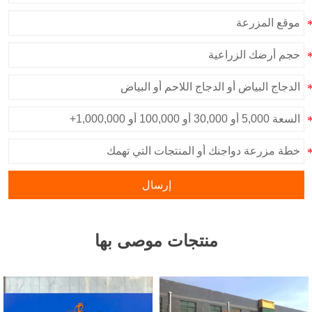
إرسال
منتجات موصى بها